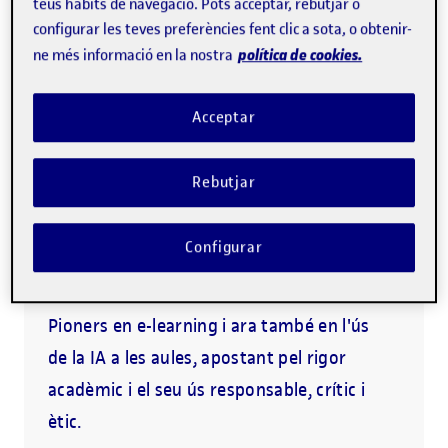
Acompanyament personalitzat
teus hàbits de navegació. Pots acceptar, rebutjar o
configurar les teves preferències fent clic a sota, o obtenir-
política de cookies.
ne més informació en la nostra
La UOC, la millor
Acceptar
universitat online
Rebutjar
Som la universitat online de l'Estat més
ben posicionada als principals rànquings
Configurar
de qualitat universitària.
Pioners en e-learning i ara també en l'ús
de la IA a les aules, apostant pel rigor
acadèmic i el seu ús responsable, crític i
ètic.