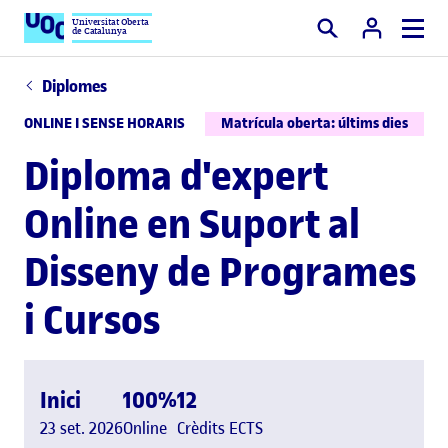
Universitat Oberta
de Catalunya
Cercar
Diplomes
ONLINE I SENSE HORARIS
Matrícula oberta: últims dies
Diploma d'expert
Online en Suport al
Disseny de Programes
i Cursos
Inici
100%
12
23 set. 2026
Online
Crèdits ECTS