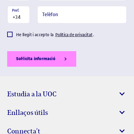
Pref.
Telèfon
He llegit i accepto la
Política de privacitat
.
Sol·licita informació
Show Error
Show Ok
Show Error
Estudia a la UOC
Enllaços útils
Connecta’t