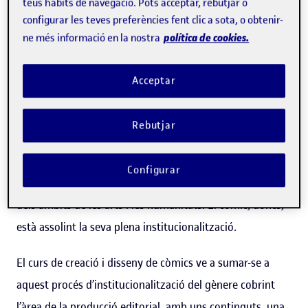
teus hàbits de navegació. Pots acceptar, rebutjar o
d'autor/a, feminista i experimental. A molts països
configurar les teves preferències fent clic a sota, o obtenir-
proliferen editorials, botigues especialitzades, concursos,
política de cookies.
ne més informació en la nostra
salons, exposicions, esdeveniments i portals web
consagrats al gènere. En paral·lel, cada vegada és més
Acceptar
present a escoles i instituts, sigui com a pràctica creativa
en assignatures artístiques o com a recurs docent per
Rebutjar
treballar matèries de múltiples disciplines. Així mateix, és
objecte d’un gruix creixent d’estudis acadèmics alhora
Configurar
que guanya centralitat en els currículums universitaris
dels àmbits de les arts i les humanitats. El còmic, doncs,
està assolint la seva plena institucionalització.
El curs de creació i disseny de còmics ve a sumar-se a
aquest procés d’institucionalització del gènere cobrint
l’àrea de la producció editorial, amb uns continguts, una