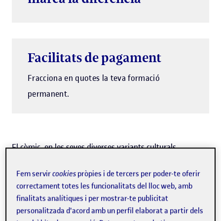
Facilitats de pagament
Fracciona en quotes la teva formació
permanent.
El còmic, en les seves diverses variants culturals
(europeu, nord-americà, el manga japonès), està en
Fem servir
cookies
pròpies i de tercers per poder-te oferir
auge. Estem assistint a una eclosió sense precedents
correctament totes les funcionalitats del lloc web, amb
quant al número d'obres i a la diversificació de gèneres:
finalitats analítiques i per mostrar-te publicitat
històric, biogràfic, divulgatiu, bèl·lic, esportiu, educatiu,
personalitzada d'acord amb un perfil elaborat a partir dels