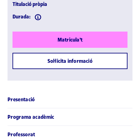
Titulació pròpia
Durada:
Matricula't
Sol·licita informació
Presentació
Programa acadèmic
Professorat