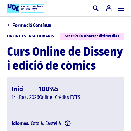
Universitat Oberta
de Catalunya
Cercar
Formació Contínua
ONLINE I SENSE HORARIS
Matrícula oberta: últims dies
Curs Online de Disseny
i edició de còmics
Inici
100%
5
14 d’oct. 2026
Online
Crèdits ECTS
Idiomes:
Català, Castellà