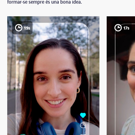
formar-se sempre és una bona idea.
19s
17s