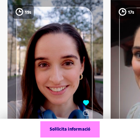
19s
17s
Sol·licita informació