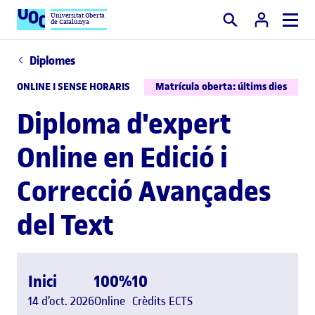
Universitat Oberta
de Catalunya
Cercar
Diplomes
ONLINE I SENSE HORARIS
Matrícula oberta: últims dies
Diploma d'expert
Online en Edició i
Correcció Avançades
del Text
Inici
100%
10
14 d’oct. 2026
Online
Crèdits ECTS