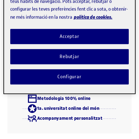
teus hàbits de navegació. Pots acceptar, rebutjar o
les convencions del món editorial, el grau d'intervenció
configurar les teves preferències fent clic a sota, o obtenir-
que exigeix cada fase del procés. En la segona, adquiriran
política de cookies.
ne més informació en la nostra
les habilitats necessàries per tenir uns coneixements
aprofundits de correcció tipogràfica i identificar les parts
Acceptar
interiors i exteriors del llibre per a supervisar-ne
l'organització.
Rebutjar
Descarrega el programa (PDF)
Configurar
Metodologia 100% online
1a. universitat online del món
Acompanyament personalitzat