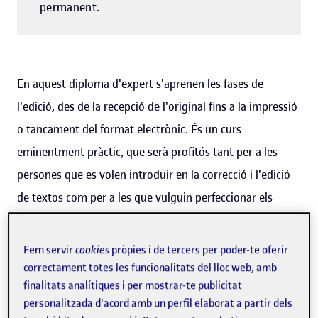
permanent.
En aquest diploma d'expert s'aprenen les fases de
l'edició, des de la recepció de l'original fins a la impressió
o tancament del format electrònic. És un curs
eminentment pràctic, que serà profitós tant per a les
persones que es volen introduir en la correcció i l'edició
de textos com per a les que vulguin perfeccionar els
coneixements que en tinguin, adquirits per formació o
per experiència.
Fem servir
cookies
pròpies i de tercers per poder-te oferir
correctament totes les funcionalitats del lloc web, amb
En la primera assignatura, els estudiants aprendran a
finalitats analítiques i per mostrar-te publicitat
analitzar críticament un original i a conèixer, a partir de
personalitzada d'acord amb un perfil elaborat a partir dels