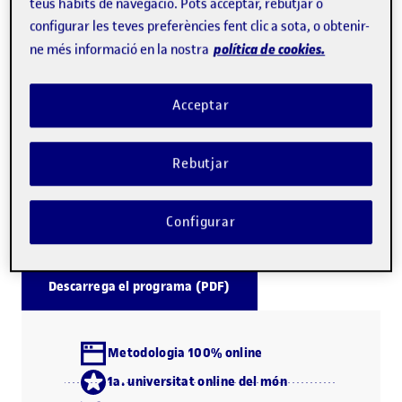
El màster a distància d'Edició Digital de la UOC té
teus hàbits de navegació. Pots acceptar, rebutjar o
configurar les teves preferències fent clic a sota, o obtenir-
caràcter professionalitzador
i t'ofereix una formació
política de cookies.
ne més informació en la nostra
reflexiva, activa, creativa i molt pràctica.
Aquest programa d'estudis
dona resposta a les
Acceptar
demandes del món editorial i de les institucions, tant
públiques com privades
, vinculades al llibre.
Rebutjar
Llegeix-ne més
Configurar
Descarrega el programa (PDF)
Metodologia 100% online
1a. universitat online del món