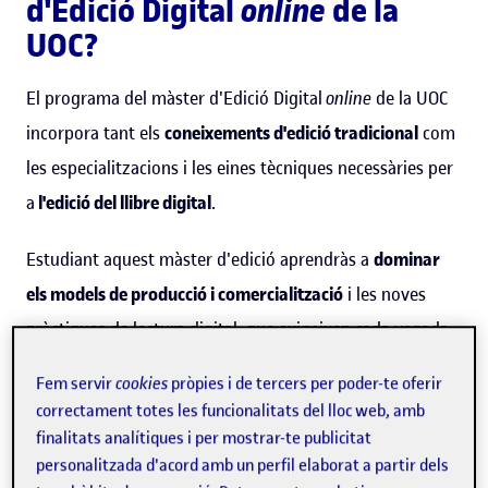
d'Edició Digital
online
de la
UOC?
El programa del màster d'Edició Digital
online
de la UOC
incorpora tant els
coneixements d'edició tradicional
com
les especialitzacions i les eines tècniques necessàries per
a
l'edició del llibre digital
.
Estudiant aquest màster d'edició aprendràs a
dominar
els models de producció i comercialització
i les noves
pràctiques de lectura digital, que exigeixen cada vegada
més
accessibilitat i interactivitat
. Aquest aprenentatge et
Fem servir
cookies
pròpies i de tercers per poder-te oferir
permetrà prendre decisions i implementar solucions
correctament totes les funcionalitats del lloc web, amb
imaginatives i eficients.
finalitats analítiques i per mostrar-te publicitat
personalitzada d'acord amb un perfil elaborat a partir dels