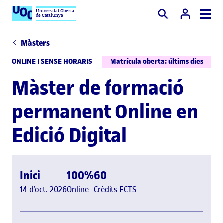
Universitat Oberta
de Catalunya
Cercar
Màsters
ONLINE I SENSE HORARIS
Matrícula oberta: últims dies
Màster de formació
permanent Online en
Edició Digital
Inici
100%
60
14 d’oct. 2026
Online
Crèdits ECTS