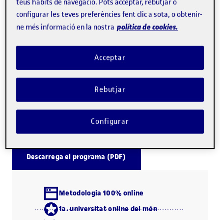
El màster a distància d'Edició Digital de la UOC té
teus hàbits de navegació. Pots acceptar, rebutjar o
configurar les teves preferències fent clic a sota, o obtenir-
caràcter professionalitzador
i t'ofereix una formació
política de cookies.
ne més informació en la nostra
reflexiva, activa, creativa i molt pràctica.
Aquest programa d'estudis
dona resposta a les
Acceptar
demandes del món editorial i de les institucions, tant
públiques com privades
, vinculades al llibre.
Rebutjar
Llegeix-ne més
Configurar
Descarrega el programa (PDF)
Metodologia 100% online
1a. universitat online del món