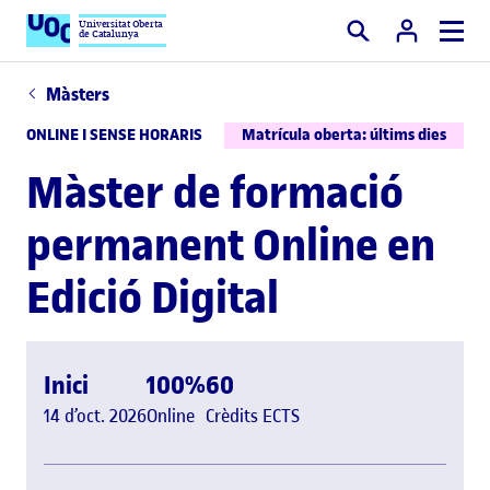
Universitat Oberta
de Catalunya
Cercar
Màsters
ONLINE I SENSE HORARIS
Matrícula oberta: últims dies
Màster de formació
permanent Online en
Edició Digital
Inici
100%
60
14 d’oct. 2026
Online
Crèdits ECTS