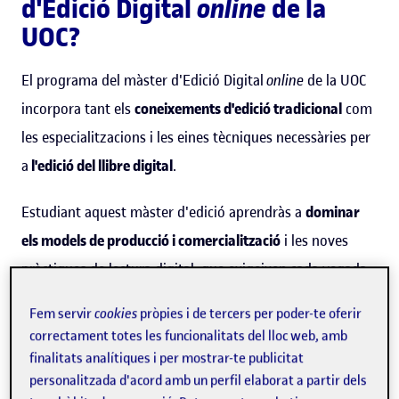
d'Edició Digital
online
de la
UOC?
El programa del màster d'Edició Digital
online
de la UOC
incorpora tant els
coneixements d'edició tradicional
com
les especialitzacions i les eines tècniques necessàries per
a
l'edició del llibre digital
.
Estudiant aquest màster d'edició aprendràs a
dominar
els models de producció i comercialització
i les noves
pràctiques de lectura digital, que exigeixen cada vegada
més
accessibilitat i interactivitat
. Aquest aprenentatge et
Fem servir
cookies
pròpies i de tercers per poder-te oferir
permetrà prendre decisions i implementar solucions
correctament totes les funcionalitats del lloc web, amb
imaginatives i eficients.
finalitats analítiques i per mostrar-te publicitat
personalitzada d'acord amb un perfil elaborat a partir dels