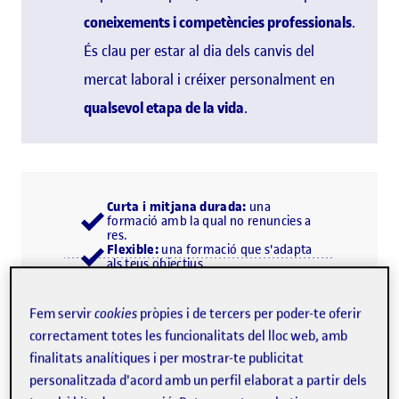
coneixements i competències professionals
.
És clau per estar al dia dels canvis del
mercat laboral i créixer personalment en
qualsevol etapa de la vida
.
Curta i mitjana durada:
una
formació amb la qual no renuncies a
res.
Flexible:
una formació que s'adapta
als teus objectius.
Professionalitzadora:
una formació
per multiplicar oportunitats.
Fem servir
cookies
pròpies i de tercers per poder-te oferir
correctament totes les funcionalitats del lloc web, amb
finalitats analítiques i per mostrar-te publicitat
personalitzada d'acord amb un perfil elaborat a partir dels