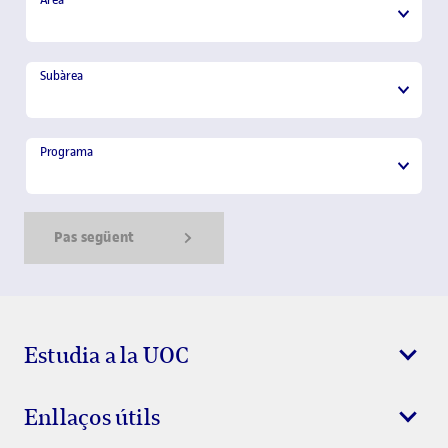
Àrea
Subàrea
Subàrea
Programa
Programa
Pas següent
Show Error
Show Ok
Show Error
Estudia a la UOC
Enllaços útils