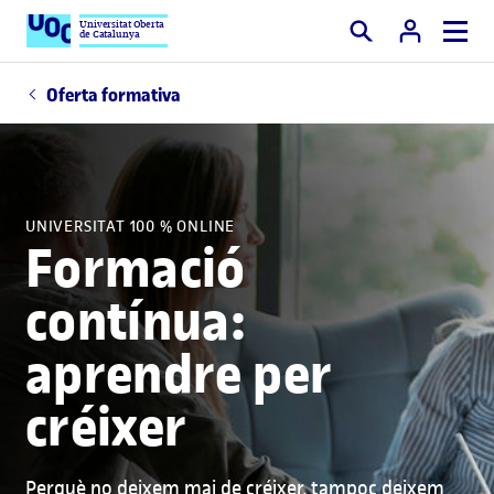
Universitat Oberta
de Catalunya
Cercar
Oferta formativa
UNIVERSITAT 100 % ONLINE
Formació
contínua:
aprendre per
créixer
Perquè no deixem mai de créixer, tampoc deixem