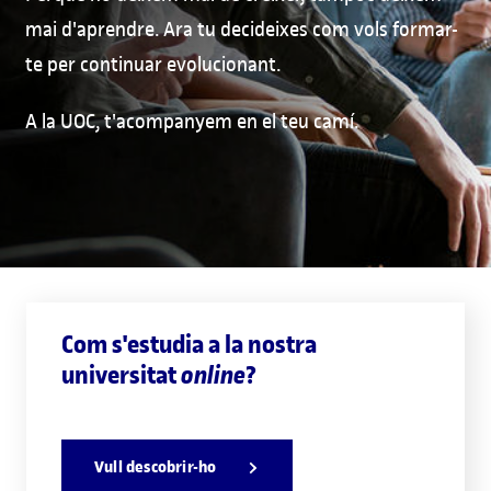
mai d'aprendre. Ara tu decideixes com vols formar-
te per continuar evolucionant.
A la UOC, t'acompanyem en el teu camí.
Com s'estudia a la nostra
universitat
?
online
Vull descobrir-ho