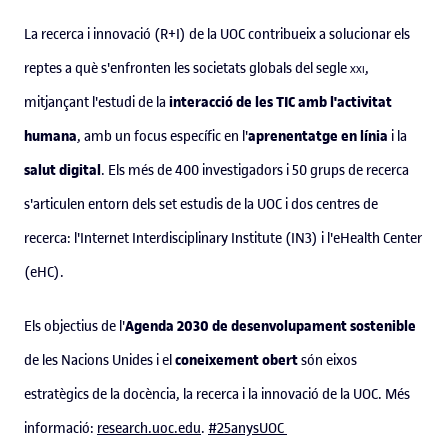
La recerca i innovació (R+I) de la UOC contribueix a solucionar els
reptes a què s'enfronten les societats globals del segle
xxi
,
interacció de les TIC amb l'activitat
mitjançant l'estudi de la
humana
aprenentatge en línia
, amb un focus específic en l'
i la
salut digital
. Els més de 400 investigadors i 50 grups de recerca
s'articulen entorn dels set estudis de la UOC i dos centres de
recerca: l'Internet Interdisciplinary Institute (IN3) i l'eHealth Center
(eHC).
Agenda 2030 de desenvolupament sostenible
Els objectius de l'
coneixement obert
de les Nacions Unides i el
són eixos
estratègics de la docència, la recerca i la innovació de la UOC. Més
informació:
research.uoc.edu
.
#25anysUOC