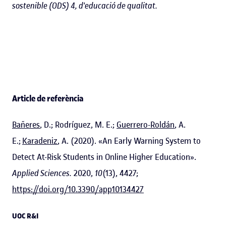
sostenible (ODS) 4, d'educació de qualitat.
Article de referència
Bañeres
, D.; Rodríguez, M. E.;
Guerrero-Roldán
, A.
E.;
Karadeniz
, A. (2020). «An Early Warning System to
Detect At-Risk Students in Online Higher Education».
Applied Sciences.
2020,
10
(13), 4427;
https://doi.org/10.3390/app10134427
UOC R&I