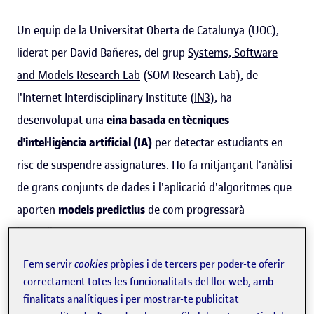
Un equip de la Universitat Oberta de Catalunya (UOC),
liderat per David Bañeres, del grup
Systems, Software
and Models Research Lab
(SOM Research Lab), de
l'Internet Interdisciplinary Institute (
IN3
), ha
desenvolupat una
eina basada en tècniques
d'intel·ligència artificial (IA)
per detectar estudiants en
risc de suspendre assignatures. Ho fa mitjançant l'anàlisi
de grans conjunts de dades i l'aplicació d'algoritmes que
aporten
models predictius
de com progressarà
l'estudiant.
Fem servir
cookies
pròpies i de tercers per poder-te oferir
Bañeres ha dut a terme aquesta recerca, que s'ha
correctament totes les funcionalitats del lloc web, amb
impulsat des de l'
eLearn Center
, el centre d'innovació,
finalitats analítiques i per mostrar-te publicitat
transformació i transferència de l'aprenentatge en línia