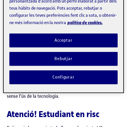
personalitzada d'acord amb un perfil elaborat a partir dels
teus hàbits de navegació. Pots acceptar, rebutjar o
de la UOC, i que s'ha publicat en la revista nord-
configurar les teves preferències fent clic a sota, o obtenir-
americana
d'accés obert
Applied Sciences
.
política de cookies.
ne més informació en la nostra
Fa cinc anys que la UOC agrupa en un sistema anomenat
Acceptar
data mart
grans volums de dades —convenientment
anonimitzades— sobre el perfil dels estudiants, la seva
Rebutjar
activitat al Campus i els resultats acadèmics obtinguts. La
disponibilitat d'aquest conjunt ingent de dades
Configurar
possibilita l'anàlisi i la detecció de patrons de
comportament dels estudiants que serien invisibles
sense l'ús de la tecnologia.
Atenció! Estudiant en risc