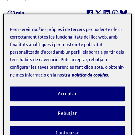
3 min.
Fem servir
cookies
pròpies i de tercers per poder-te oferir
Leyre Artiz Elkarte
correctament totes les funcionalitats del lloc web, amb
finalitats analítiques i per mostrar-te publicitat
Autor
personalitzada d'acord amb un perfil elaborat a partir dels
teus hàbits de navegació. Pots acceptar, rebutjar o
La
Universitat Oberta de Catalunya
(UOC) i
The Times
configurar les teves preferències fent clic a sota, o obtenir-
Higher Education
coorganitzen
Digital Universities
política de cookies.
ne més informació en la nostra
Europe
, un dels esdeveniments d'educació superior
digital més prestigiós d'Europa. A la cita, que tindrà lloc
Acceptar
del 23 al 25 d'octubre a Barcelona amb el títol "El camí
cap a una educació superior digital, equitativa i
Rebutjar
ecològica", hi acudiran més de setanta ponents, entre els
quals s'inclouen alts càrrecs de l'àmbit digital
Configurar