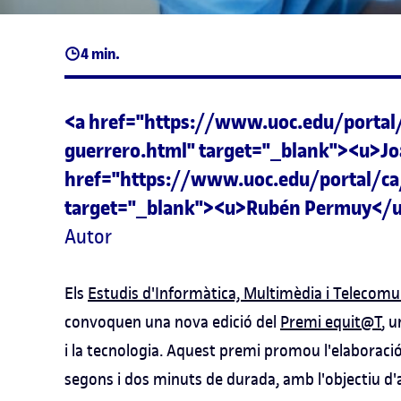
4 min.
<a href="https://www.uoc.edu/portal
guerrero.html" target="_blank"><u>Jo
href="https://www.uoc.edu/portal/c
target="_blank"><u>Rubén Permuy</
Autor
Els
Estudis d'Informàtica, Multimèdia i Telecomu
convoquen una nova edició del
Premi equit@T
, 
i la tecnologia. Aquest premi promou l'elaboració 
segons i dos minuts de durada, amb l'objectiu d'