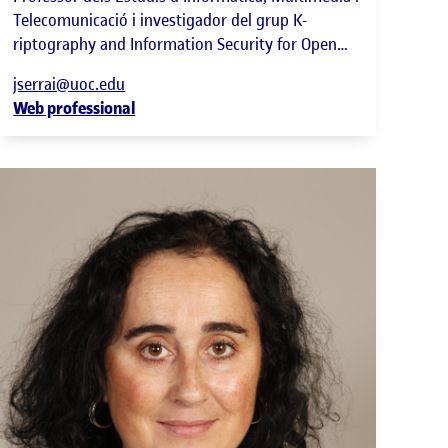
Telecomunicació i investigador del grup K-
riptography and Information Security for Open
Networks (KISON) de l'Internet Intedisciplinary
jserrai@uoc.edu
Institute (IN3)
Web professional