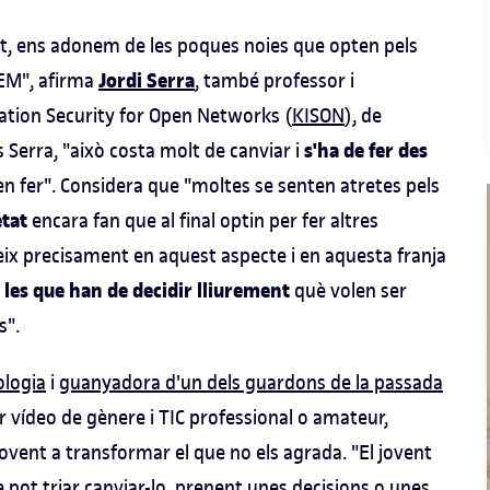
at, ens adonem de les poques noies que opten pels
Jordi Serra
TEM", afirma
, també professor i
ation Security for Open Networks (
KISON
), de
s'ha de fer des
s Serra, "això costa molt de canviar i
en fer". Considera que "moltes se senten atretes pels
etat
encara fan que al final optin per fer altres
deix precisament en aquest aspecte i en aquesta franja
s les que han de decidir lliurement
què volen ser
s".
ologia
i
guanyadora d'un dels guardons de la passada
or vídeo de gènere i TIC professional o amateur,
jovent a transformar el que no els agrada. "El jovent
 pot triar canviar-lo, prenent unes decisions o unes