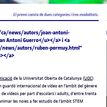
El premi consta de dues categories i tres modalitats.
/ca/news/autors/joan-antoni-
an Antoni Guerro</u></a> i <a
a/news/autors/ruben-permuy.html"
u></a>
nicació
de la Universitat Oberta de Catalunya (
UOC
)
un guardó internacional de vídeo en l'àmbit del gènere
de vídeos per part d'escolars i adults, d'entre trenta
animar les noies a fer estudis de l'àmbit STEM