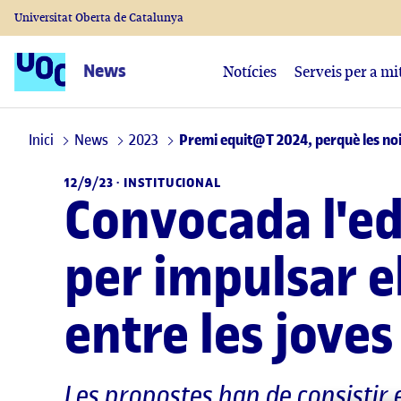
Universitat Oberta de Catalunya
News
Notícies
Serveis per a mi
Inici
News
2023
Premi equit@T 2024, perquè les noie
12/9/23 ·
INSTITUCIONAL
Convocada l'ed
per impulsar el
entre les joves
Les propostes han de consistir 