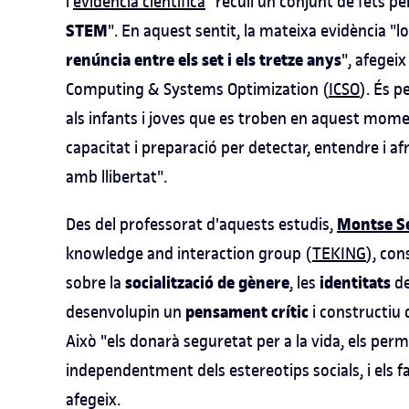
l'
evidència científica
"recull un conjunt de fets pe
STEM
". En aquest sentit, la mateixa evidència "
renúncia entre els set i els tretze anys
", afegei
Computing & Systems Optimization (
ICSO
). És p
als infants i joves que es troben en aquest moment
capacitat i preparació per detectar, entendre i af
amb llibertat".
Montse S
Des del professorat d'aquests estudis,
knowledge and interaction group (
TEKING
), con
socialització de gènere
identitats
sobre la
, les
de
pensament crític
desenvolupin un
i constructiu 
Això "els donarà seguretat per a la vida, els perm
independentment dels estereotips socials, i els far
afegeix.