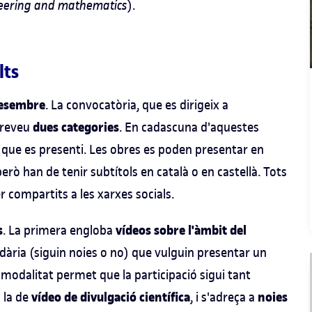
neering and mathematics
).
lts
 desembre
. La convocatòria, que es dirigeix a
dues categories
preveu
. En cadascuna d'aquestes
l que es presenti. Les obres es poden presentar en
però han de tenir subtítols en català o en castellà. Tots
 compartits a les xarxes socials.
s
vídeos sobre l'àmbit del
. La primera engloba
ndària (siguin noies o no) que vulguin presentar un
odalitat permet que la participació sigui tant
vídeo de divulgació científica
noies
 la de
, i s'adreça a