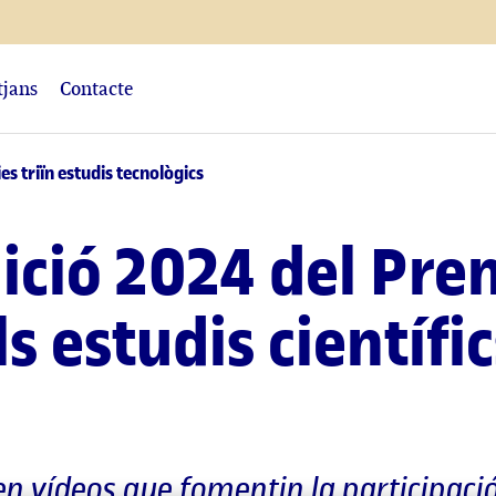
tjans
Contacte
s triïn estudis tecnològics
ició 2024 del Pre
s estudis científic
en vídeos que fomentin la participació