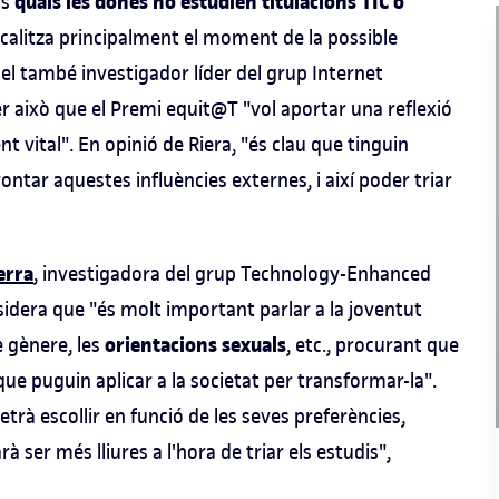
quals les dones no estudien titulacions TIC o
ls
localitza principalment el moment de la possible
x el també investigador líder del grup Internet
er això que el Premi equit@T "vol aportar una reflexió
 vital". En opinió de Riera, "és clau que tinguin
rontar aquestes influències externes, i així poder triar
erra
, investigadora del grup Technology-Enhanced
sidera que "és molt important parlar a la joventut
orientacions
sexuals
 gènere, les
, etc., procurant que
que puguin aplicar a la societat per transformar-la".
etrà escollir en funció de les seves preferències,
à ser més lliures a l'hora de triar els estudis",