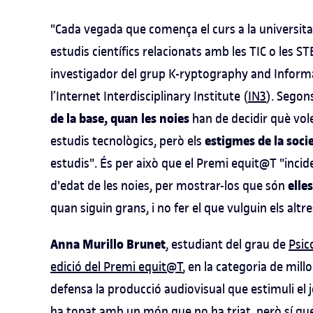
"Cada vegada que comença el curs a la universit
estudis científics relacionats amb les TIC o les S
investigador del grup K-ryptography and Inform
l’Internet Interdisciplinary Institute (
IN3
). Segon
de la base, quan les noies
han de decidir què vol
estigmes de la soci
estudis tecnològics, però els
estudis". És per això que el Premi equit@T "inci
elle
d'edat de les noies, per mostrar-los que són
quan siguin grans, i no fer el que vulguin els altre
Anna Murillo Brunet
, estudiant del grau de
Psic
edició del Premi equit@T
, en la categoria de mill
defensa la producció audiovisual que estimuli el 
ha topat amb un món que no ha triat, però sí que