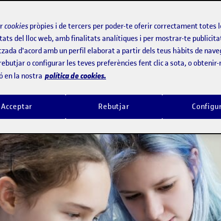
ir
cookies
pròpies i de tercers per poder-te oferir correctament totes 
 presentar propostes al certamen, en
tats del lloc web, amb finalitats analítiques i per mostrar-te publicita
tzada d'acord amb un perfil elaborat a partir dels teus hàbits de nave
rebutjar o configurar les teves preferències fent clic a sota, o obtenir
política de cookies.
ó en la nostra
Acceptar
Rebutjar
Configu