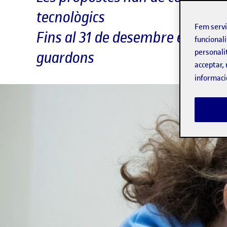
tecnològics
Fem serv
Fins al 31 de desembre es poden
funcionali
personali
guardons
acceptar, 
informaci