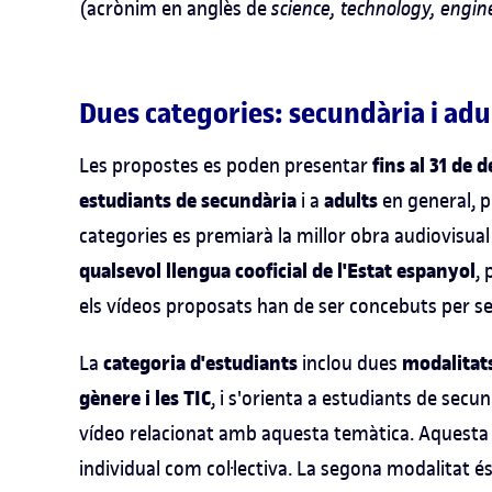
(acrònim en anglès de
science, technology, engi
Dues categories: secundària i adu
fins al 31 de
Les propostes es poden presentar
estudiants de secundària
adults
i a
en general, 
categories es premiarà la millor obra audiovisua
qualsevol llengua cooficial de l'Estat espanyol
, 
els vídeos proposats han de ser concebuts per ser
categoria d'estudiants
modalitat
La
inclou dues
gènere i les TIC
, i s'orienta a estudiants de secu
vídeo relacionat amb aquesta temàtica. Aquesta m
individual com col·lectiva. La segona modalitat és