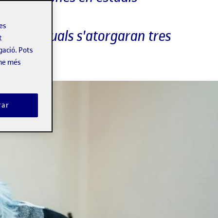
les
tre les quals s'atorgaran tres
t
gació. Pots
-ne més
rar