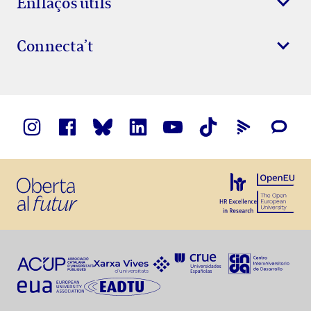
Enllaços útils
Connecta’t