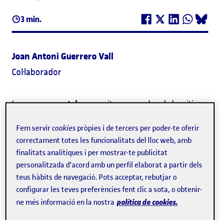
3 min.
Joan Antoni Guerrero Vall
Col·laborador
Les
empreses catalanes
se situen per sobre de la mitjana
espanyola pel que fa a la demanda de
competències
Fem servir
cookies
pròpies i de tercers per poder-te oferir
digitals
en les ofertes de feina. Així s'ha comprovat per
correctament totes les funcionalitats del lloc web, amb
mitjà d'un nou estudi sobre el mercat de treball català fet
finalitats analítiques i per mostrar-te publicitat
personalitzada d'acord amb un perfil elaborat a partir dels
per
l'equip de recerca de la
Unitat de Prospecció i Anàlisi
teus hàbits de navegació. Pots acceptar, rebutjar o
Laboral de la UOC
en col·laboració amb PIMEC
, en el
configurar les teves preferències fent clic a sota, o obtenir-
marc del projecte comú
Baròmetre de Competències i
política de cookies.
ne més informació en la nostra
Ocupacions de Catalunya
. Aquest baròmetre se centra en