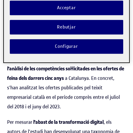
l'anàlisi de les tendències ocupacionals i proporciona
Acceptar
xifres clau i dades essencials a partir del contingut de les
ofertes de feina publicades a Catalunya.
Rebutjar
El darrer estudi del baròmetre, presentat el 4 de juliol,
Configurar
mostra quin és l'abast de la transformació digital en la
demanda laboral de les empreses catalanes a partir de
l'anàlisi de les competències sol·licitades en les ofertes de
feina dels darrers cinc anys
a Catalunya. En concret,
s'han analitzat les ofertes publicades pel teixit
empresarial català en el període comprès entre el juliol
del 2018 i el juny del 2023.
Per mesurar
l'abast de la transformació digital
, els
autors de l'estudi han desenvolupat una taxonomia de