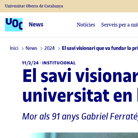
Universitat Oberta de Catalunya
News
Notícies
Serveis per a mi
Inici
News
2024
El savi visionari que va fundar la p
11/2/24 ·
INSTITUCIONAL
El savi visiona
universitat en
Mor als 91 anys Gabriel Ferraté