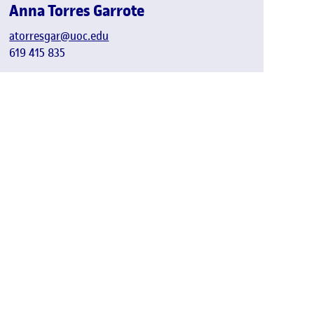
Anna Torres Garrote
atorresgar@uoc.edu
619 415 835