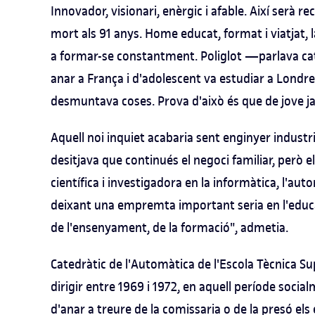
Innovador, visionari, enèrgic i afable. Així serà r
mort als 91 anys. Home educat, format i viatjat, l
a formar-se constantment. Poliglot —parlava cata
anar a França i d'adolescent va estudiar a Lond
desmuntava coses. Prova d'això és que de jove ja
Aquell noi inquiet acabaria sent enginyer industria
desitjava que continués el negoci familiar, però el
científica i investigadora en la informàtica, l'auto
deixant una empremta important seria en l'educ
de l'ensenyament, de la formació", admetia.
Catedràtic de l'Automàtica de l'Escola Tècnica Su
dirigir entre 1969 i 1972, en aquell període soci
d'anar a treure de la comissaria o de la presó el