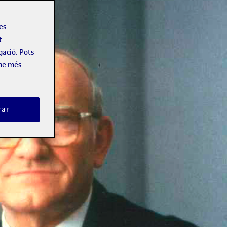
les
t
gació. Pots
-ne més
rar