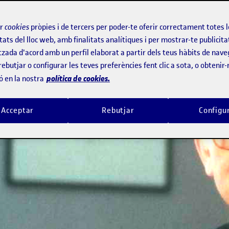
ir
cookies
pròpies i de tercers per poder-te oferir correctament totes 
tats del lloc web, amb finalitats analítiques i per mostrar-te publicita
tzada d'acord amb un perfil elaborat a partir dels teus hàbits de nave
rebutjar o configurar les teves preferències fent clic a sota, o obtenir
política de cookies.
ó en la nostra
Acceptar
Rebutjar
Configu