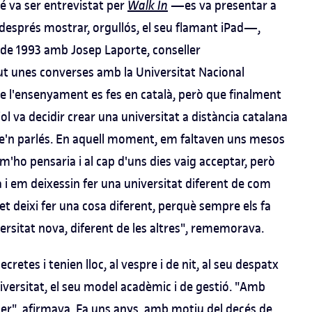
té va ser entrevistat per
Walk In
—es va presentar a
 després mostrar, orgullós, el seu flamant iPad—,
 de 1993 amb Josep Laporte, conseller
t unes converses amb la Universitat Nacional
e l'ensenyament es fes en català, però que finalment
jol va decidir crear una universitat a distància catalana
 me'n parlés. En aquell moment, em faltaven uns mesos
 m'ho pensaria i al cap d'uns dies vaig acceptar, però
 i em deixessin fer una universitat diferent de com
et deixi fer una cosa diferent, perquè sempre els fa
versitat nova, diferent de les altres", rememorava.
cretes i tenien lloc, al vespre i de nit, al seu despatx
niversitat, el seu model acadèmic i de gestió. "Amb
ser", afirmava. Fa uns anys, amb motiu del decés de