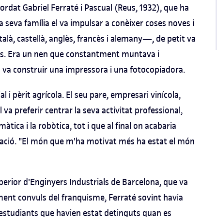
ecordat Gabriel Ferraté i Pascual (Reus, 1932), que ha
a seva família el va impulsar a conèixer coses noves i
là, castellà, anglès, francès i alemany—, de petit va
res. Era un nen que constantment muntava i
 va construir una impressora i una fotocopiadora.
l i pèrit agrícola. El seu pare, empresari vinícola,
l va preferir centrar la seva activitat professional,
màtica i la robòtica, tot i que al final on acabaria
ació. "El món que m'ha motivat més ha estat el món
perior d'Enginyers Industrials de Barcelona, que va
alment convuls del franquisme, Ferraté sovint havia
s estudiants que havien estat detinguts quan es