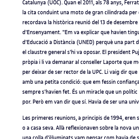
Catalunya (UOC). Quan el 2011, als 78 anys, Ferra
la cita conduint una moto de gran cilindrada per
recordava la històrica reunió del 13 de desembre
d'Ensenyament. "Em va explicar que havien tingu
d'Educació a Distància (UNED) perquè una part d
el claustre general s'hi va oposar. El president Pu
pròpia i li va demanar al conseller Laporte que
per deixar de ser rector de la UPC. Li vaig dir que
amb una petita condició: que em fessin confiança
sempre s'havien fet. És un miracle que un polític 
por. Però em van dir que sí. Havia de ser una uni
Les primeres reunions, a principis de 1994, eren se
o a casa seva. Allà reflexionaven sobre la nova u
una colla d'il·luminats vam pensar com havia de 