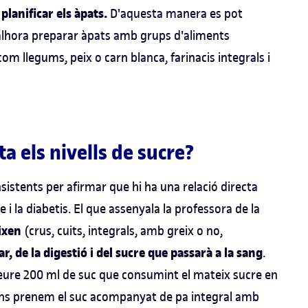
planificar els àpats.
D'aquesta manera es pot
 alhora preparar àpats amb grups d'aliments
com llegums, peix o carn blanca, farinacis integrals i
ta els nivells de sucre?
nsistents per afirmar que hi ha una relació directa
re i la diabetis. El que assenyala la professora de la
ixen
(crus, cuits, integrals, amb greix o no,
, de la digestió i del sucre que passarà a la sang
.
eure 200 ml de suc que consumint el mateix sucre en
ens prenem el suc acompanyat de pa integral amb