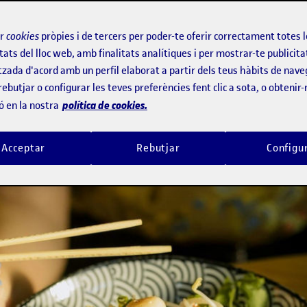
mou una ingesta més pausada
ir
cookies
pròpies i de tercers per poder-te oferir correctament totes 
tats del lloc web, amb finalitats analítiques i per mostrar-te publicita
tzada d'acord amb un perfil elaborat a partir dels teus hàbits de nave
rebutjar o configurar les teves preferències fent clic a sota, o obtenir
política de cookies.
ó en la nostra
Acceptar
Rebutjar
Configu