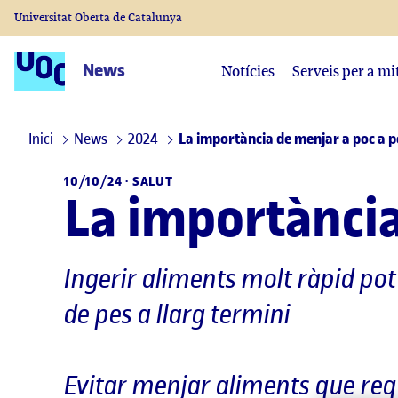
Universitat Oberta de Catalunya
News
Notícies
Serveis per a mi
Inici
News
2024
La importància de menjar a poc a p
10/10/24 ·
SALUT
La importància
Ingerir aliments molt ràpid po
de pes a llarg termini
Evitar menjar aliments que re