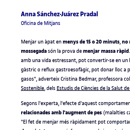
Anna Sánchez-Juárez Pradal
Oficina de Mitjans
menys de 15 o 20 minuts
no 
Menjar un àpat en
,
mossegada
menjar massa ràpid
són la prova de
amb una vida estressant, pot convertir-se en un h
gàstric o reflux gastroesofàgic, pot donar lloc a
gasos", adverteix Cristina Bedmar, professora co
Sostenible
, dels
Estudis de Ciències de la Salut d
Segons l'experta, l'efecte d'aquest comportamen
relacionades amb l'augment de pes
(malalties c
"El fet de menjar més ràpidament pot comporta