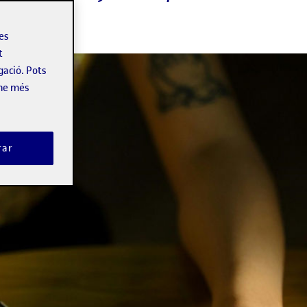
les
t
gació. Pots
-ne més
rar