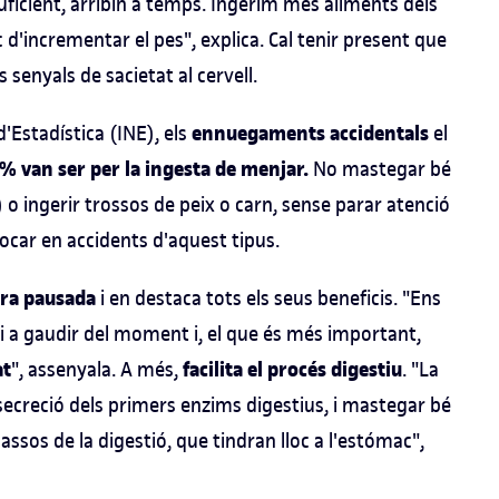
ficient,
arribin a temps. Ingerim més aliments dels
d'incrementar el pes", explica. Cal tenir present que
s senyals de sacietat al cervell.
ennuegaments accidentals
'Estadística (INE), els
el
1% van ser per la ingesta de menjar.
No mastegar bé
 o ingerir trossos de peix o carn, sense parar atenció
ocar en accidents d'aquest tipus.
ra pausada
i en destaca tots els seus beneficis. "Ens
 i a gaudir del moment i, el que és més important,
at
facilita el procés digestiu
", assenyala. A més,
. "La
a secreció dels primers enzims digestius, i mastegar bé
assos de la digestió, que tindran lloc a l'estómac",