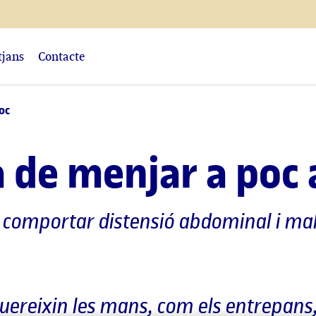
tjans
Contacte
oc
 de menjar a poc 
t comportar distensió abdominal i ma
quereixin les mans, com els entrepan