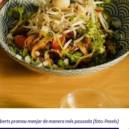
coberts promou menjar de manera més pausada (foto: Pexels)