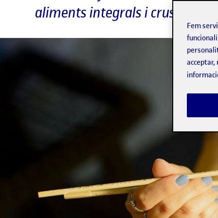
aliments integrals i crus pro
Fem serv
funcionali
personali
acceptar, 
informaci