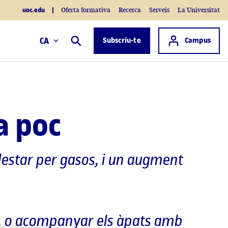
uoc.edu
Oferta formativa
Recerca
Serveis
La Universitat
Accés a
CA
Subscriu-te
Campus
Cercar
a poc
lestar per gasos, i un augment
s, o acompanyar els àpats amb