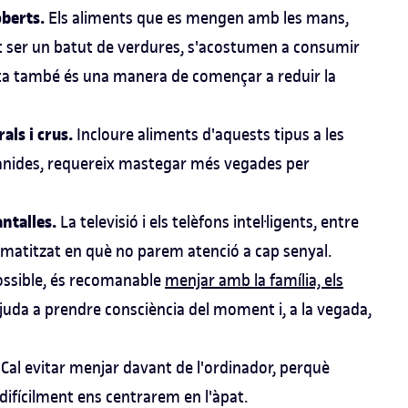
oberts.
Els aliments que es mengen amb les mans,
t ser un batut de verdures, s'acostumen a consumir
ta també és una manera de començar a reduir la
ls i crus.
Incloure aliments d'aquests tipus a les
manides, requereix mastegar més vegades per
antalles.
La televisió i els telèfons intel·ligents, entre
omatitzat en què no parem atenció a cap senyal.
ossible, és recomanable
menjar amb la família, els
juda a prendre consciència del moment i, a la vegada,
.
Cal evitar menjar davant de l'ordinador, perquè
i difícilment ens centrarem en l'àpat.