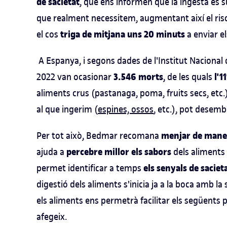
de sacietat
, que ens informen que la ingesta és su
que realment necessitem, augmentant així el risc 
triga de mitjana uns 20 minuts
el cos
a enviar el
A Espanya, i segons dades de l'Institut Nacional d
3.546 morts
l'1
2022 van ocasionar
, de les quals
aliments crus (pastanaga, poma, fruits secs, etc.)
al que ingerim (
espines, ossos
, etc.), pot desemb
menjar de mane
Per tot això, Bedmar recomana
percebre millor els sabors
ajuda a
dels aliments
els senyals de saciet
permet identificar a temps
digestió dels aliments s'inicia ja a la boca amb l
els aliments ens permetrà facilitar els següents p
afegeix.