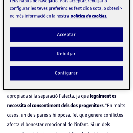
teus hàbits de navegació. Pots acceptar, rebutjar o
professora col·laboradora dels
Estudis de Psicologia i
configurar les teves preferències fent clic a sota, o obtenir-
Ciències de l'Educació
de la Universitat Oberta de
política de cookies.
ne més informació en la nostra
Catalunya (
UOC
).
Acceptar
Com a psicòloga clínica, Aguilar constata que en la seva
pràctica professional
cada vegada són més habituals les
Rebutjar
teràpies familiars en processos de separació
. Un dels
problemes principals que s'observa és la
falta d'acord
Configurar
entre els pares en decisions importants que afecten la
vida del menor, com ara el fet de facilitar-li una teràpia
apropiada si la separació l'afecta, ja que
legalment es
necessita el consentiment dels dos progenitors
."En molts
casos, un dels pares s'hi oposa, fet que genera conflictes i
afecta el benestar emocional de l'infant. Si un dels