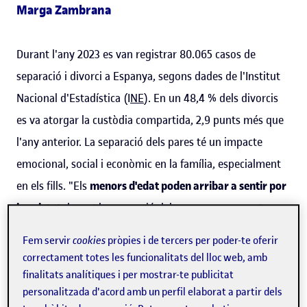
Marga Zambrana
Durant l'any 2023 es van registrar 80.065 casos de
separació i divorci a Espanya, segons dades de l'Institut
Nacional d'Estadística (I
NE
). En un 48,4 % dels divorcis
es va atorgar la custòdia compartida, 2,9 punts més que
l'any anterior. La separació dels pares té un impacte
emocional, social i econòmic en la família, especialment
en els fills. "Els
menors d'edat poden arribar a sentir por
i ansietat
durant la separació dels pares: un nen pot
sentir molta inseguretat i inestabilitat si, de sobte, un
Fem servir
cookies
pròpies i de tercers per poder-te oferir
dels progenitors desapareix del seu entorn sense una
correctament totes les funcionalitats del lloc web, amb
estructura familiar clara. Els infants necessiten
finalitats analítiques i per mostrar-te publicitat
personalitzada d'acord amb un perfil elaborat a partir dels
continuïtat i suport", assenyala
Zenaida Aguilar Vijande
,