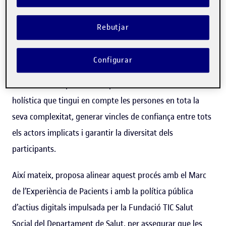
El decàleg insta a integrar la veu dels pacients com a part
Rebutjar
estructural del procés de disseny digital, superant el
model centrat en l’usuari per avançar cap a un model
Configurar
centrat en la col·laboració i la corresponsabilitat. Aquest
enfocament requereix incorporar una mirada humanista i
holística que tingui en compte les persones en tota la
seva complexitat, generar vincles de confiança entre tots
els actors implicats i garantir la diversitat dels
participants.
Així mateix, proposa alinear aquest procés amb el Marc
de l’Experiència de Pacients i amb la política pública
d’actius digitals impulsada per la Fundació TIC Salut
Social del Departament de Salut, per assegurar que les