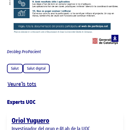
Decàleg ProPacient
Salut
Salut digital
Veure’ls tots
Experts UOC
Oriol Yuguero
Investigador del grup e-RLab de la UOC