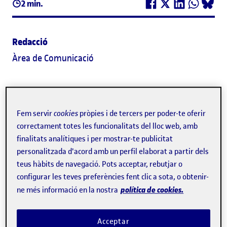
2 min.
Redacció
Àrea de Comunicació
Uns 150 pacients catalans han intervingut durant els
darrers mesos en un procés participatiu que ha culminat
Fem servir
cookies
pròpies i de tercers per poder-te oferir
en la presentació del decàleg ProPacient, un document
correctament totes les funcionalitats del lloc web, amb
que conté recomanacions per a incorporar la visió dels
finalitats analítiques i per mostrar-te publicitat
personalitzada d'acord amb un perfil elaborat a partir dels
pacients en el disseny d’eines de salut digital. Aquest
teus hàbits de navegació. Pots acceptar, rebutjar o
decàleg s’ha elaborat, doncs, a partir de les
configurar les teves preferències fent clic a sota, o obtenir-
recomanacions i observacions dels pacients a través de
política de cookies.
ne més informació en la nostra
les entitats del Consell Consultiu de Pacients de
Catalunya.
Acceptar