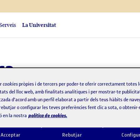
Serveis
La Universitat
ca
ir
cookies
pròpies i de tercers per poder-te oferir correctament totes 
ns estratègics, que
tats del lloc web, amb finalitats analítiques i per mostrar-te publicita
ratègic 2026-2030
ens
tzada d'acord amb un perfil elaborat a partir dels teus hàbits de nave
rebutjar o configurar les teves preferències fent clic a sota, o obtenir
ull de ruta per avançar. A
política de cookies.
ó en la nostra
enta amb diversos plans que
 una comunitat
Acceptar
Rebutjar
Configu