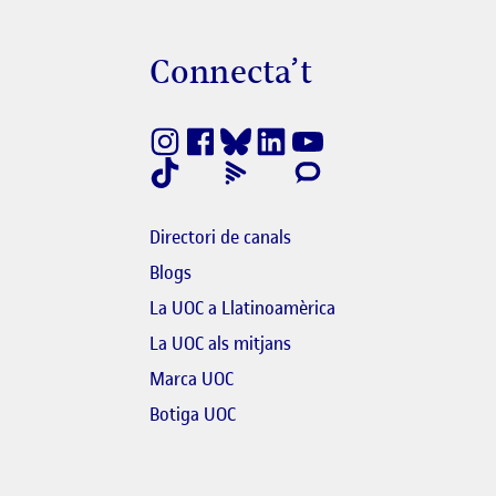
Connecta’t
finestra nova
k s'obre en finestra nova
Directori de canals
Blogs
bre en finestra nova
La UOC a Llatinoamèrica
link s'obre en finestra nova
El link s'obre en finestra n
La UOC als mitjans
'obre en finestra nova
Marca UOC
El link s'obre en finestra nova
Botiga UOC
link s'obre en finestra nova
re en finestra nova