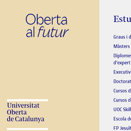
Estu
Graus i 
Màsters
Diplomes
d'expert
Executiv
Doctorat
Cursos d
Cursos d
UOC Skil
Escola 
FP Jesuï