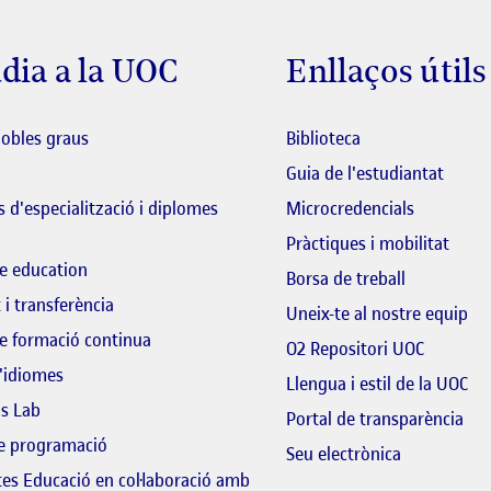
dia a la UOC
Enllaços útils
El link s'obre en 
dobles graus
Biblioteca
El lin
Guia de l'estudiantat
 d'especialització i diplomes
Microcredencials
Pràctiques i mobilitat
e education
El link s'o
Borsa de treball
 i transferència
El 
Uneix-te al nostre equip
e formació continua
El link s
O2 Repositori UOC
'idiomes
Llengua i estil de la UOC
ls Lab
El 
Portal de transparència
de programació
El link s'ob
Seu electrònica
tes Educació en col·laboració amb