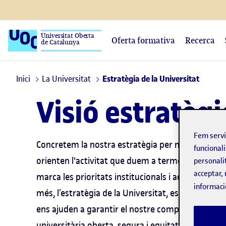
Universitat Oberta
Oferta formativa
Recerca
de Catalunya
Inici
La Universitat
Estratègia de la Universitat
Visió estratègi
Fem serv
Concretem la nostra estratègia per mitjà dels pla
funcionali
Pla est
orienten l'activitat que duem a terme. El
personali
acceptar, 
marca les prioritats institucionals i actua com a f
informaci
més, l’estratègia de la Universitat, es complem
ens ajuden a garantir el nostre compromís amb
universitària oberta, segura i equitativa.