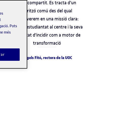
ruta compartit. Es tracta d'un
horitzó comú des del qual
les
perseverem en una missió clara:
t
gació. Pots
situar l'estudiantat al centre i la seva
-ne més
capacitat d'incidir com a motor de
transformació
rar
Angels Fitó,
rectora de la UOC