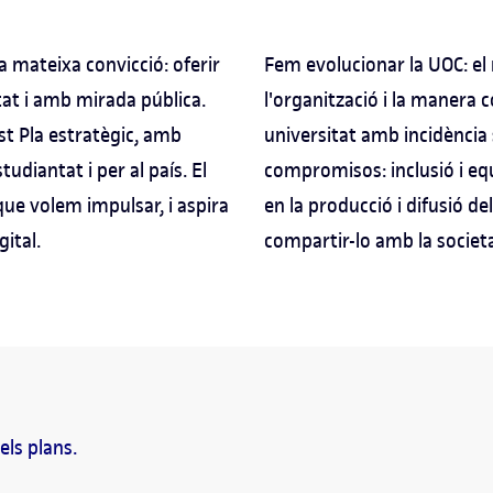
mateixa convicció: oferir
Fem evolucionar la UOC: el 
tat i amb mirada pública.
l'organització i la manera
st Pla estratègic, amb
universitat amb incidència 
tudiantat i per al país. El
compromisos: inclusió i equi
que volem impulsar, i aspira
en la producció i difusió de
gital.
compartir-lo amb la societa
els plans.