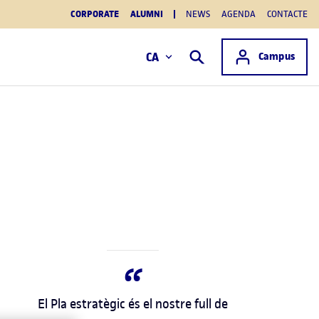
CORPORATE
ALUMNI
NEWS
AGENDA
CONTACTE
Accés a
CA
Campus
Cercar
El Pla estratègic és el nostre full de