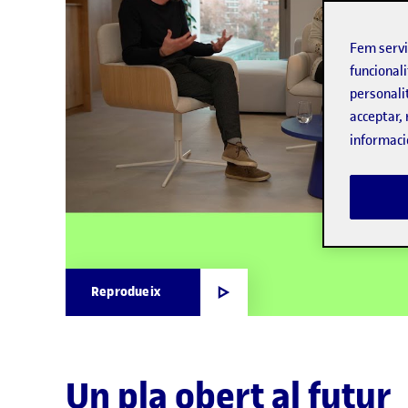
Fem serv
funcionali
personali
acceptar, 
informaci
Reprodueix
Un pla obert al futur