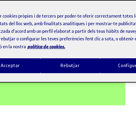
ir
cookies
pròpies i de tercers per poder-te oferir correctament totes 
tats del lloc web, amb finalitats analítiques i per mostrar-te publicita
tzada d'acord amb un perfil elaborat a partir dels teus hàbits de nave
rebutjar o configurar les teves preferències fent clic a sota, o obtenir
política de cookies.
ó en la nostra
Acceptar
Rebutjar
Configu