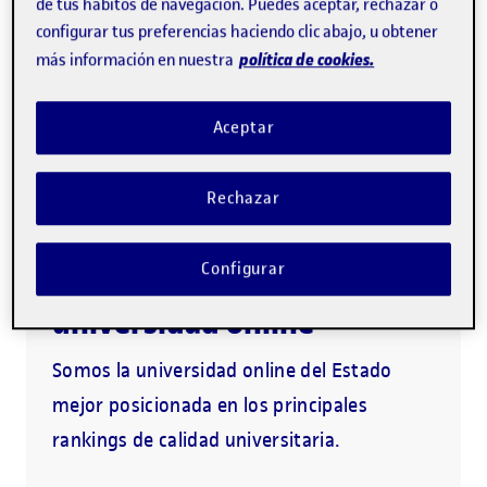
de tus hábitos de navegación. Puedes aceptar, rechazar o
configurar tus preferencias haciendo clic abajo, u obtener
política de cookies.
más información en nuestra
Metodología 100% online
1.ª universidad online del mundo
Aceptar
Acompañamiento personalizado
Rechazar
La UOC, la mejor
Configurar
universidad online
Somos la universidad online del Estado
mejor posicionada en los principales
rankings de calidad universitaria.