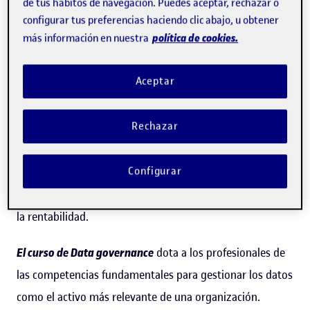
de tus hábitos de navegación. Puedes aceptar, rechazar o
Para dar respuesta a estas necesidades emerge data
configurar tus preferencias haciendo clic abajo, u obtener
política de cookies.
más información en nuestra
governance, que permite a una organización administrar
de forma más eficiente y eficaz el dato. De hecho, esta
Aceptar
iniciativa corporativa une a personas, procesos y
tecnología para cambiar la forma como los datos son
Rechazar
adquiridos, gestionados, mantenidos, transformados en
información, compartidos en el contexto de la
Configurar
organización como conocimiento común y
sistemáticamente obtenidos por la empresa para mejorar
la rentabilidad.
El curso de Data governance
dota a los profesionales de
las competencias fundamentales para gestionar los datos
como el activo más relevante de una organización.