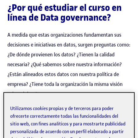
¿Por qué estudiar el curso en
línea de Data governance?
A medida que estas organizaciones fundamentan sus
decisiones e iniciativas en datos, surgen preguntas como:
¿De dónde provienen los datos? ¿Tienen la calidad
necesaria? ¿Qué sabemos sobre nuestra información?
¿Están alineados estos datos con nuestra política de
empresa? ¿Tiene toda la organización la misma visión
sobre el dato?
Utilizamos
cookies
propias y de terceros para poder
Conseguir el éxito en cada una de las iniciativas requiere
ofrecerte correctamente todas las funcionalidades del
tener un enfoque holístico respecto al dato y poder
sitio web, con fines analíticos y para mostrarte publicidad
responder las preguntas anteriores.
personalizada de acuerdo con un perfil elaborado a partir