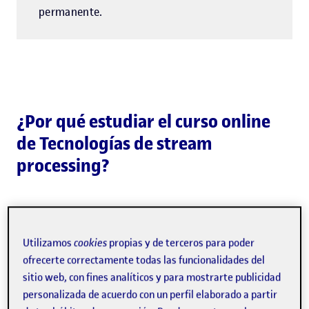
permanente.
¿Por qué estudiar el curso online
de Tecnologías de stream
processing?
Este curso se orienta a mejorar las
siguientes
Utilizamos
cookies
propias y de terceros para poder
competencias profesionales
.
ofrecerte correctamente todas las funcionalidades del
sitio web, con fines analíticos y para mostrarte publicidad
En un contexto en el que los datos fluyen sin parar, las
personalizada de acuerdo con un perfil elaborado a partir