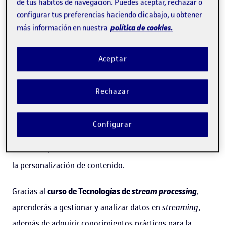
de tus hábitos de navegación. Puedes aceptar, rechazar o
tecnologías de
stream processing
proporcionan un
configurar tus preferencias haciendo clic abajo, u obtener
método continuo de análisis y procesamiento de datos.
política de cookies.
más información en nuestra
Esta técnica trabaja con datos en tiempo real y los
procesa a medida que se generan. Se trata de un aspecto
Aceptar
clave para los sistemas de recomendación, person
onlinealización y análisis de experiencias de usuario,
Rechazar
entre otros. Asimismo, el
stream processing
es esencial
para aplicaciones de aprendizaje automático (
machine
Configurar
learning
) en tiempo real, como la detección de
anomalías, la clasificación de transacciones financieras o
la personalización de contenido.
Gracias al
curso de Tecnologías de
stream processing
,
aprenderás a gestionar y analizar datos en
streaming
,
además de adquirir conocimientos prácticos para la