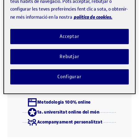
ambigües, entre modernitat i tradició, espai i cultura, i al
teus hàbits de navegació. Pots acceptar, rebutjar o
configurar les teves preferències fent clic a sota, o obtenir-
pluralisme característic del nostre temps.
política de cookies.
ne més informació en la nostra
L'estudiant, per mitjà de l'anàlisi de pràctiques i
processos culturals i les condicions sociohistòriques de la
Acceptar
seva producció, adquireix una mirada crítica i profunda
sobre la cultura contemporània.
Rebutjar
Configurar
Descarrega el programa (PDF)
Metodologia 100% online
1a. universitat online del món
Acompanyament personalitzat