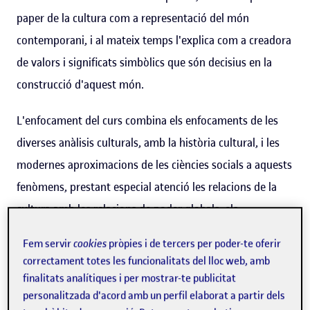
paper de la cultura com a representació del món
contemporani, i al mateix temps l'explica com a creadora
de valors i significats simbòlics que són decisius en la
construcció d'aquest món.
L'enfocament del curs combina els enfocaments de les
diverses anàlisis culturals, amb la història cultural, i les
modernes aproximacions de les ciències socials a aquests
fenòmens, prestant especial atenció les relacions de la
cultura amb les relacions de poder globals, els
mecanismes del mercat i els processos de construcció de
Fem servir
cookies
pròpies i de tercers per poder-te oferir
la identitat, característics del segle XX.
correctament totes les funcionalitats del lloc web, amb
finalitats analítiques i per mostrar-te publicitat
Al mateix temps presta atenció a les relacions, sovint
personalitzada d'acord amb un perfil elaborat a partir dels