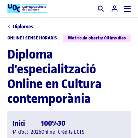
Universitat Oberta
de Catalunya
Cercar
Diplomes
ONLINE I SENSE HORARIS
Matrícula oberta: últims dies
Diploma
d'especialització
Online en Cultura
contemporània
Inici
100%
30
14 d’oct. 2026
Online
Crèdits ECTS