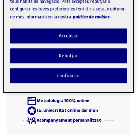
ambigües, entre modernitat i tradició, espai i cultura, i al
teus hàbits de navegació. Pots acceptar, rebutjar o
configurar les teves preferències fent clic a sota, o obtenir-
pluralisme característic del nostre temps.
política de cookies.
ne més informació en la nostra
L'estudiant, per mitjà de l'anàlisi de pràctiques i
processos culturals i les condicions sociohistòriques de la
Acceptar
seva producció, adquireix una mirada crítica i profunda
sobre la cultura contemporània.
Rebutjar
Configurar
Descarrega el programa (PDF)
Metodologia 100% online
1a. universitat online del món
Acompanyament personalitzat