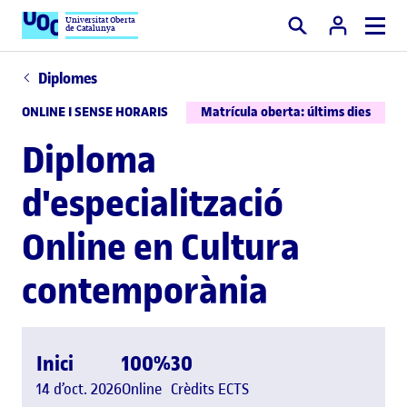
Universitat Oberta
de Catalunya
Cercar
Diplomes
ONLINE I SENSE HORARIS
Matrícula oberta: últims dies
Diploma
d'especialització
Online en Cultura
contemporània
Inici
100%
30
14 d’oct. 2026
Online
Crèdits ECTS