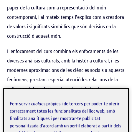
paper de la cultura com a representació del món
contemporani, i al mateix temps l'explica com a creadora
de valors i significats simbòlics que són decisius en la
construcció d'aquest món.
L'enfocament del curs combina els enfocaments de les
diverses anàlisis culturals, amb la història cultural, i les
modernes aproximacions de les ciències socials a aquests
fenòmens, prestant especial atenció les relacions de la
cultura amb les relacions de poder globals, els
mecanismes del mercat i els processos de construcció de
Fem servir
cookies
pròpies i de tercers per poder-te oferir
la identitat, característics del segle XX.
correctament totes les funcionalitats del lloc web, amb
finalitats analítiques i per mostrar-te publicitat
Al mateix temps presta atenció a les relacions, sovint
personalitzada d'acord amb un perfil elaborat a partir dels