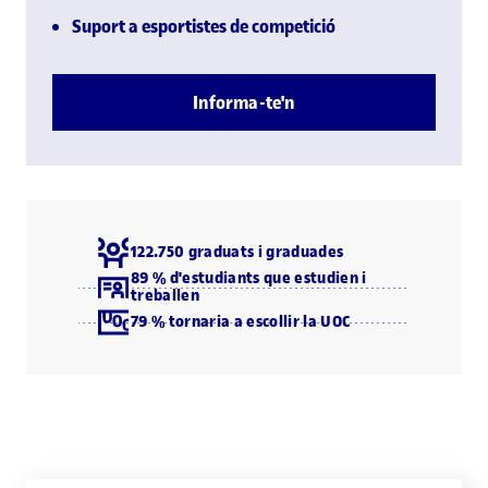
Suport a esportistes de competició
Informa-te'n
122.750 graduats i graduades
89 % d'estudiants que estudien i
treballen
79 % tornaria a escollir la UOC