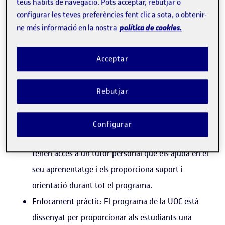
teus hàbits de navegació. Pots acceptar, rebutjar o
Hi ha diversos punts forts d'estudiar aquesta tipologia de
configurar les teves preferències fent clic a sota, o obtenir-
política de cookies.
ne més informació en la nostra
programa a la Universitat Oberta de Catalunya (UOC) en
comparació amb altres opcions:
Acceptar
Flexibilitat: La UOC ofereix un model
d'aprenentatge en línia que permet als estudiants
Rebutjar
adaptar els seus estudis a les seves necessitats i
circumstàncies personals.
Configurar
Tutoria personalitzada: Els estudiants de la UOC
tenen accés a un tutor personal que els ajuda en el
seu aprenentatge i els proporciona suport i
orientació durant tot el programa.
Enfocament pràctic: El programa de la UOC està
dissenyat per proporcionar als estudiants una