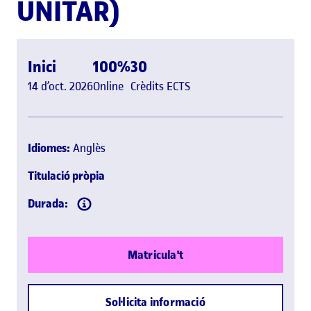
UNITAR)
Inici
100%
30
14 d’oct. 2026
Online
Crèdits ECTS
Idiomes:
Anglès
Titulació pròpia
Durada:
Matricula't
Sol·licita informació