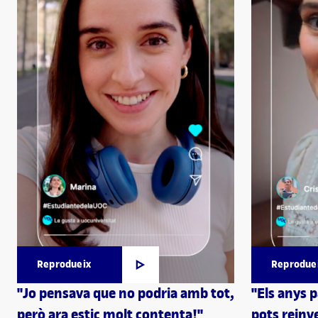
Reprodueix
Reprodue
"Jo pensava que no podria amb tot,
"Els anys 
però ara estic molt contenta!"
pots reinve