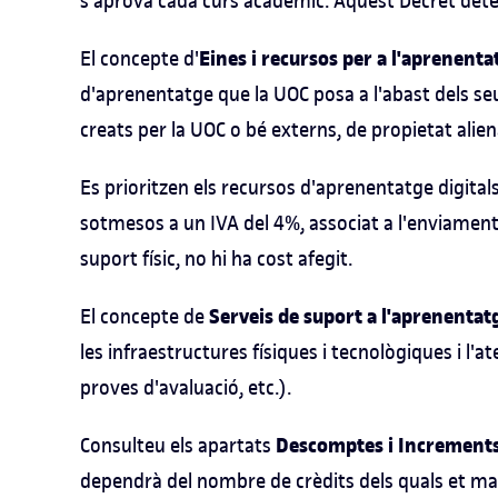
s'aprova cada curs acadèmic. Aquest Decret determ
Eines i recursos per a l'aprenenta
El concepte d'
d'aprenentatge que la UOC posa a l'abast dels seus
creats per la UOC o bé externs, de propietat alien
Es prioritzen els recursos d'aprenentatge digital
sotmesos a un IVA del 4%, associat a l'enviament,
suport físic, no hi ha cost afegit.
Serveis de suport a l'aprenentat
El concepte de
les infraestructures físiques i tecnològiques i l'a
proves d'avaluació, etc.).
Descomptes i Increment
Consulteu els apartats
dependrà del nombre de crèdits dels quals et matr