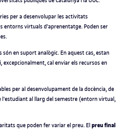
versitats públiques de Catalunya i la UOC.
ies per a desenvolupar les activitats
 els entorns virtuals d'aprenentatge. Poden ser
es.
s són en suport analògic. En aquest cas, estan
i, excepcionalment, cal enviar els recursos en
ables per al desenvolupament de la docència, de
 l'estudiant al llarg del semestre (entorn virtual,
preu final
aritats que poden fer variar el preu. El