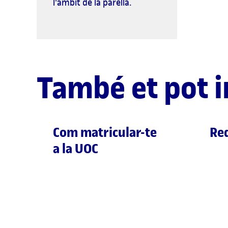
l'àmbit de la parella.
També et pot i
Com matricular-te
Req
a la UOC