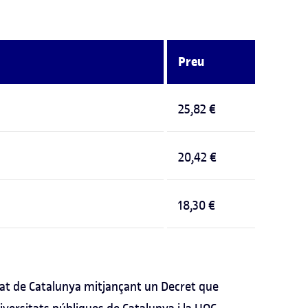
Preu
25,82 €
20,42 €
18,30 €
itat de Catalunya mitjançant un Decret que