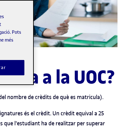
les
t
gació. Pots
-ne més
rar
ícula a la UOC?
 del nombre de crèdits de què es matricula).
ignatures és el crèdit. Un crèdit equival a 25
s que l'estudiant ha de realitzar per superar