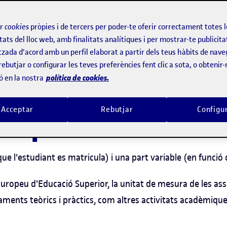
a específica de el programa
ir
cookies
pròpies i de tercers per poder-te oferir correctament totes 
tats del lloc web, amb finalitats analítiques i per mostrar-te publicita
tzada d'acord amb un perfil elaborat a partir dels teus hàbits de nave
rebutjar o configurar les teves preferències fent clic a sota, o obtenir
política de cookies.
ó en la nostra
Acceptar
Rebutjar
Configu
el preu de la matr
e l'estudiant es matricula) i una part variable (en funció
i Europeu d'Educació Superior, la unitat de mesura de les ass
aments teòrics i pràctics, com altres activitats acadèmique