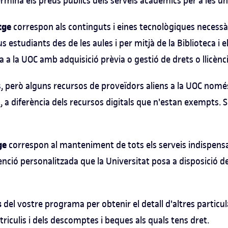
ina els preus públics dels serveis acadèmics per a les uni
tge
correspon als continguts i eines tecnològiques necessàr
 estudiants des de les aules i per mitjà de la Biblioteca i
a a la UOC amb adquisició prèvia o gestió de drets o llicènci
s, però alguns recursos de proveïdors aliens a la UOC nomé
 a diferència dels recursos digitals que n'estan exempts. S
ge
correspon al manteniment de tots els serveis indispens
tenció personalitzada que la Universitat posa a disposició de
s
del vostre programa per obtenir el detall d'altres particul
iculis i dels descomptes i beques als quals tens dret.