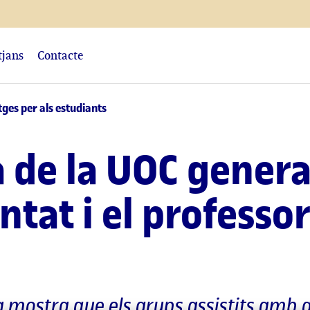
tjans
Contacte
ges per als estudiants
 de la UOC gener
antat i el profess
ia mostra que els grups assistits amb