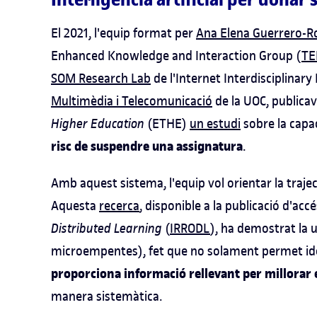
El 2021, l'equip format per
Ana Elena Guerrero-R
Enhanced Knowledge and Interaction Group (
TE
SOM Research Lab
de l'Internet Interdisciplinary 
Multimèdia i Telecomunicació
de la UOC, publica
Higher Education
(ETHE)
un estudi
sobre la capa
risc de suspendre una assignatura
.
Amb aquest sistema, l'equip vol orientar la traje
Aquesta
recerca
, disponible a la publicació d'acc
Distributed Learning
(
IRRODL
), ha demostrat la 
microempentes), fet que no solament permet iden
proporciona informació rellevant per millorar 
manera sistemàtica.