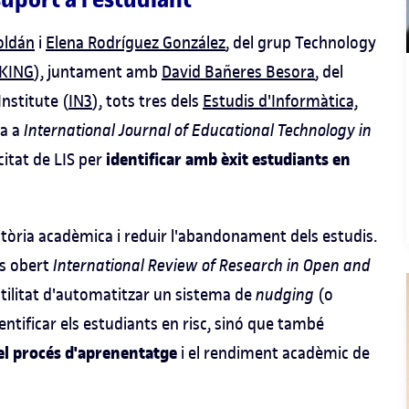
oldán
i
Elena Rodríguez González
, del grup Technology
KING
), juntament amb
David Bañeres Besora
, del
Institute (
IN3
), tots tres dels
Estudis d'Informàtica,
va a
International Journal of Educational Technology in
identificar amb èxit estudiants en
citat de LIS per
ctòria acadèmica i reduir l'abandonament dels estudis.
és obert
International Review of Research in Open and
utilitat d'automatitzar un sistema de
nudging
(o
tificar els estudiants en risc, sinó que també
el procés d'aprenentatge
i el rendiment acadèmic de