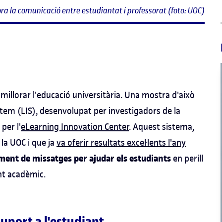
ora la comunicació entre estudiantat i professorat (foto: UOC)
er millorar l'educació universitària. Una mostra d'això
ystem (LIS), desenvolupat per investigadors de la
 per l'
eLearning Innovation Center
. Aquest sistema,
 la UOC i que ja
va oferir resultats excel·lents l'any
ment de missatges per ajudar els estudiants
en perill
nt acadèmic.
 suport a l'estudiant