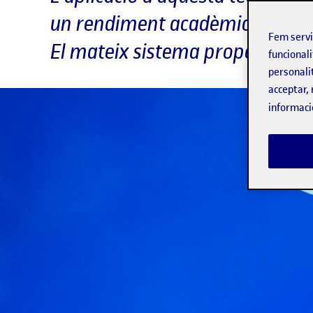
un rendiment acadèmic més al
Fem serv
El mateix sistema proporciona 
funcionali
personali
acceptar, 
informaci