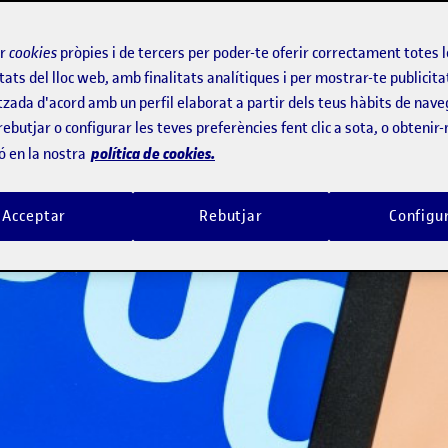
t
ir
cookies
pròpies i de tercers per poder-te oferir correctament totes 
informació rellevant per millorar el 
tats del lloc web, amb finalitats analítiques i per mostrar-te publicita
tzada d'acord amb un perfil elaborat a partir dels teus hàbits de nave
rebutjar o configurar les teves preferències fent clic a sota, o obtenir
política de cookies.
ó en la nostra
Acceptar
Rebutjar
Configu