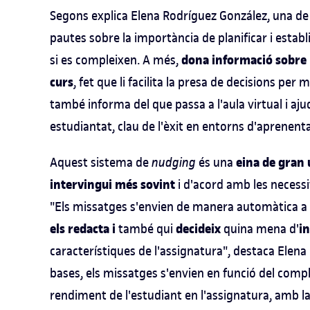
Segons explica Elena Rodríguez González, una de 
pautes sobre la importància de planificar i establ
dona informació sobre l
si es compleixen. A més,
curs
, fet que li facilita la presa de decisions per
també informa del que passa a l'aula virtual i aju
estudiantat, clau de l'èxit en entorns d'aprenenta
eina de gran u
Aquest sistema de
nudging
és una
intervingui més sovint
i d'acord amb les necessi
"Els missatges s'envien de manera automàtica a l
els redacta i
decideix
i
també qui
quina mena d'
característiques de l'assignatura", destaca Ele
bases, els missatges s'envien en funció del comp
rendiment de l'estudiant en l'assignatura, amb l