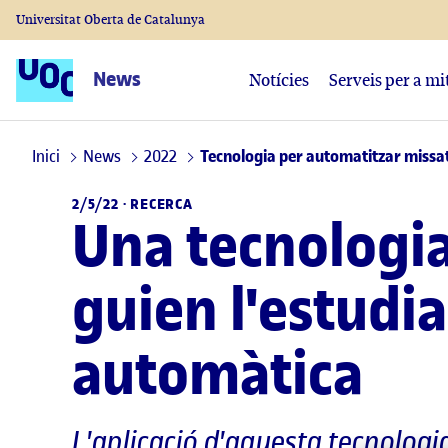
Universitat Oberta de Catalunya
News
Notícies
Serveis per a mi
Inici
News
2022
Tecnologia per automatitzar missat
2/5/22 ·
RECERCA
Una tecnologia
guien l'estudi
automàtica
L'aplicació d'aquesta tecnolog