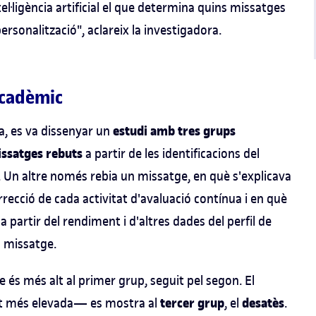
ntel·ligència artificial el que determina quins missatges
rsonalització", aclareix la investigadora.
acadèmic
estudi amb tres grups
ma, es va dissenyar un
issatges rebuts
a partir de les identificacions del
 Un altre només rebia un missatge, en què s'explicava
rrecció de cada activitat d'avaluació contínua i en què
a partir del rendiment i d'altres dades del perfil de
p missatge.
 és més alt al primer grup, seguit pel segon. El
tercer grup
desatès
t més elevada— es mostra al
, el
.