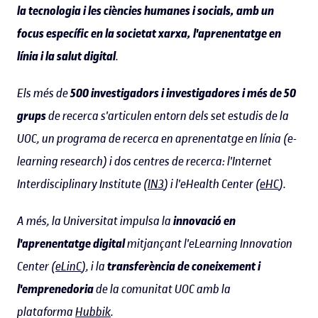
la tecnologia i les ciències humanes i socials, amb un
focus específic en la societat xarxa, l'aprenentatge en
línia i la salut digital
.
Els més de
500 investigadors i investigadores i més de 50
grups
de recerca s'articulen entorn dels set estudis de la
UOC, un programa de recerca en aprenentatge en línia (e-
learning research) i dos centres de recerca: l'Internet
Interdisciplinary Institute (
IN3
) i l'eHealth Center (
eHC
).
A més, la Universitat impulsa la
innovació en
l'aprenentatge digital
mitjançant l'eLearning Innovation
Center (
eLinC
), i la
transferència de coneixement i
l'emprenedoria
de la comunitat UOC amb la
plataforma
Hubbik
.