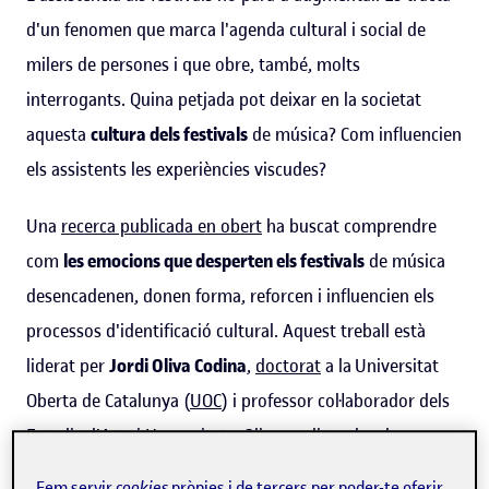
d'un fenomen que marca l'agenda cultural i social de
milers de persones i que obre, també, molts
interrogants. Quina petjada pot deixar en la societat
aquesta
cultura dels festivals
de música? Com influencien
els assistents les experiències viscudes?
Una
recerca publicada en obert
ha buscat comprendre
com
les emocions que desperten els festivals
de música
desencadenen, donen forma, reforcen i influencien els
processos d'identificació cultural. Aquest treball està
liderat per
Jordi Oliva Codina
,
doctorat
a la Universitat
Oberta de Catalunya (
UOC
) i professor col·laborador dels
Estudis d'Arts i Humanitats
. Oliva analitza des de
diferents perspectives, juntament amb la professora i
Fem servir
cookies
pròpies i de tercers per poder-te oferir