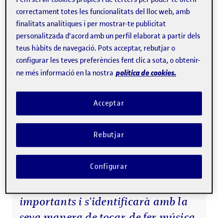
investigadora
Alba Colombo
, adscrita al grup Llengua,
correctament totes les funcionalitats del lloc web, amb
cultura i identitat en un món global (
IdentiCat
), l'impacte
finalitats analítiques i per mostrar-te publicitat
personalitzada d'acord amb un perfil elaborat a partir dels
que els festivals de música tenen en la societat. Colombo
teus hàbits de navegació. Pots acceptar, rebutjar o
ha coordinat la participació de la UOC en el projecte
configurar les teves preferències fent clic a sota, o obtenir-
Festivals, Events and Inclusive Public Space (
FESTPACE
),
política de cookies.
ne més informació en la nostra
centrat en l'ús dels espais públics per a diferents tipus
d'esdeveniments a Europa.
Acceptar
Rebutjar
“Si una persona va a un festival i
escolta el seu grup favorit o
Configurar
qualsevol altre que li agrada,
sentirà emocions positives
importants i s'identificarà amb la
seva manera de tocar, de fer música