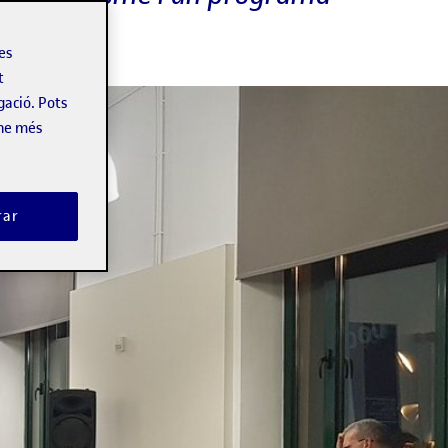
les
t
gació. Pots
-ne més
rar