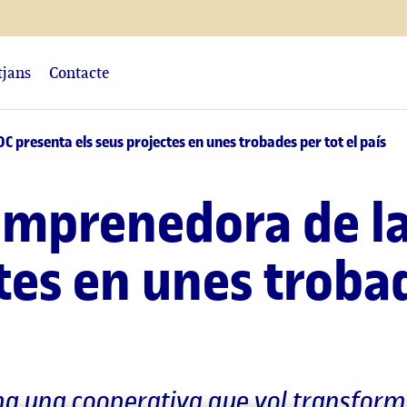
tjans
Contacte
presenta els seus projectes en unes trobades per tot el país
emprenedora de l
tes en unes trobad
 ha una cooperativa que vol transform