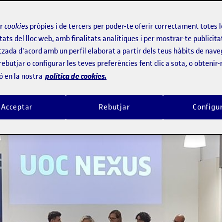
utelat
ir
cookies
pròpies i de tercers per poder-te oferir correctament totes 
tats del lloc web, amb finalitats analítiques i per mostrar-te publicita
tzada d'acord amb un perfil elaborat a partir dels teus hàbits de nave
rebutjar o configurar les teves preferències fent clic a sota, o obtenir
política de cookies.
ó en la nostra
Acceptar
Rebutjar
Configu