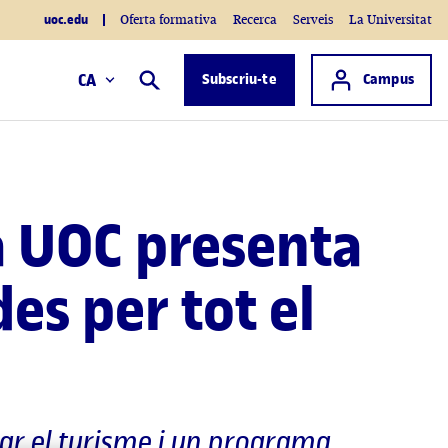
uoc.edu
Oferta formativa
Recerca
Serveis
La Universitat
Accés a
CA
Subscriu-te
Campus
Cercar
a UOC presenta
es per tot el
ar el turisme i un programa