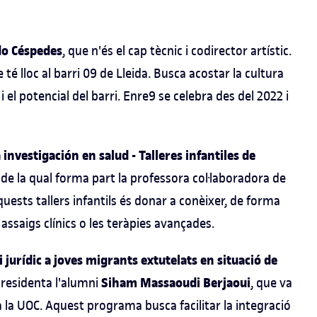
do Céspedes
, que n'és el cap tècnic i codirector artístic.
e té lloc al barri 09 de Lleida. Busca acostar la cultura
 i el potencial del barri. Enre9
se celebra des del 2022 i
 investigación en salud - Talleres infantiles de
 de la qual forma part la professora col·laboradora de
aquests tallers infantils és donar a conèixer, de forma
 assaigs clínics o les teràpies avançades.
urídic a joves migrants extutelats en situació de
Siham Massaoudi Berjaoui
 presidenta l'alumni
, que va
 la UOC. Aquest programa busca facilitar la integració