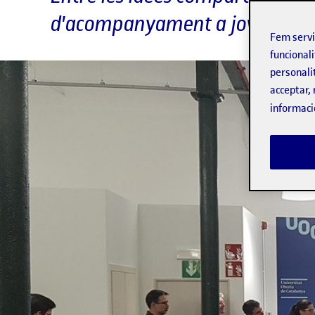
d'acompanyament a jovent ext
Fem serv
funcionali
personali
acceptar, 
informaci