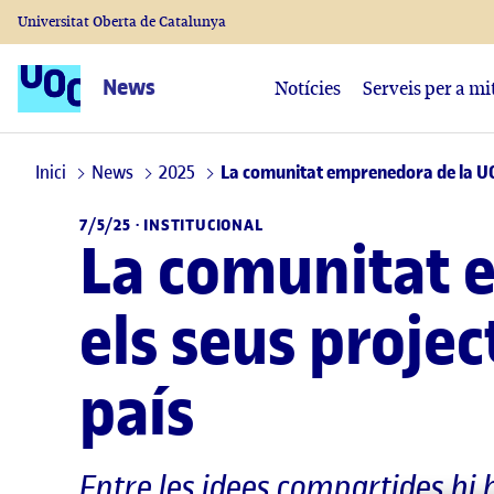
Universitat Oberta de Catalunya
News
Notícies
Serveis per a mi
Inici
News
2025
La comunitat emprenedora de la UOC 
7/5/25 ·
INSTITUCIONAL
La comunitat 
els seus projec
país
Entre les idees compartides hi