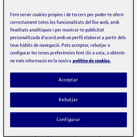
periodistes a
Twitch
, reflecteix que les
dones
hi van
participar 34 vegades, davant de les 475 dels homes. A
Fem servir
cookies
pròpies i de tercers per poder-te oferir
més, el seu paper va ser majoritàriament secundari, amb
correctament totes les funcionalitats del lloc web, amb
intervencions esporàdiques i centrades en temes menors.
finalitats analítiques i per mostrar-te publicitat
personalitzada d'acord amb un perfil elaborat a partir dels
teus hàbits de navegació. Pots acceptar, rebutjar o
En el canal que més hores va emetre,
El Chiringuito
, hi va
configurar les teves preferències fent clic a sota, o obtenir-
haver
només una dona
en tota la cobertura, mentre que
política de cookies.
ne més informació en la nostra
en d'
altres
, com el del narrador esportiu
Miguel Ángel
Román
, no se n'hi va incloure
cap
. L'estudi també
Acceptar
ressalta que els homes van ocupar els llocs de lideratge
en tots els espais i van deixar les periodistes en funcions
Rebutjar
secundàries, com la lectura d'anuncis.
Configurar
“Noves formes emergents de