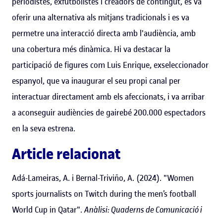
periodistes, exfutbolistes i creadors de contingut, es va
oferir una alternativa als mitjans tradicionals i es va
permetre una interacció directa amb l'audiència, amb
una cobertura més dinàmica. Hi va destacar la
participació de figures com Luis Enrique, exseleccionador
espanyol, que va inaugurar el seu propi canal per
interactuar directament amb els afeccionats, i va arribar
a aconseguir audiències de gairebé 200.000 espectadors
en la seva estrena.
Article relacionat
Adá-Lameiras, A. i Bernal-Triviño, A. (2024). "Women
sports journalists on Twitch during the men’s football
World Cup in Qatar".
Anàlisi: Quaderns de Comunicació i