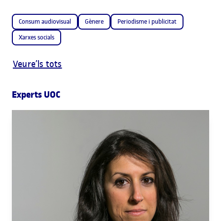
Consum audiovisual
Gènere
Periodisme i publicitat
Xarxes socials
Veure’ls tots
Experts UOC