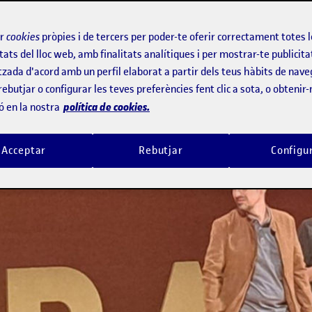
ir
cookies
pròpies i de tercers per poder-te oferir correctament totes 
tats del lloc web, amb finalitats analítiques i per mostrar-te publicita
tzada d'acord amb un perfil elaborat a partir dels teus hàbits de nave
rebutjar o configurar les teves preferències fent clic a sota, o obtenir
política de cookies.
ó en la nostra
Acceptar
Rebutjar
Configu