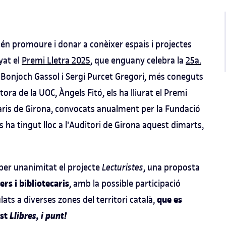
tén promoure i donar a conèixer espais i projectes
yat el
Premi Lletra 2025
, que enguany celebra la
25a.
a Bonjoch Gassol i Sergi Purcet Gregori, més coneguts
ra de la UOC, Àngels Fitó, els ha lliurat el Premi
raris de Girona, convocats anualment per la Fundació
 ha tingut lloc a l'Auditori de Girona aquest dimarts,
r per unanimitat el projecte
Lecturistes
, una proposta
ers i bibliotecaris
, amb la possible participació
que es
ulats a diverses zones del territori català,
ast
Llibres, i punt!