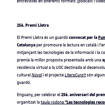
entrevistes en diferents formats (pòdcast i vídeo
25è. Premi Lletra
convocat per la
Fun
El Premi Lletra és un guardó
Catalunya
per promoure la lectura en català i l'e
mitjançant les tecnologies de la informació i la 
a
premia la millor proposta presentada amb una
residència virtual a la UOC destinada al desenvo
cultural
Núvol
i el projecte
LiteraCura't
són alguns
guardó.
25è. aniversari del pre
Enguany, per celebrar el
"Les tecnologies reco
organitzat la
taula rodona