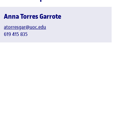
Anna Torres Garrote
atorresgar@uoc.edu
619 415 835