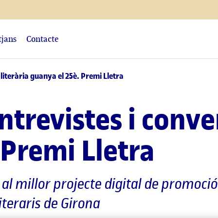
tjans
Contacte
literària guanya el 25è. Premi Lletra
trevistes i conver
 Premi Lletra
 al millor projecte digital de promoció 
iteraris de Girona