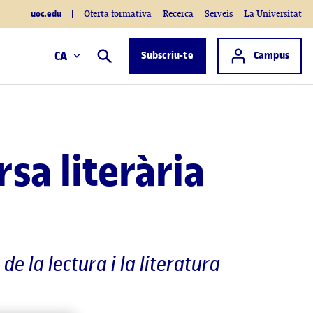
uoc.edu
Oferta formativa
Recerca
Serveis
La Universitat
Accés a
CA
Subscriu-te
Campus
Cercar
sa literària
de la lectura i la literatura