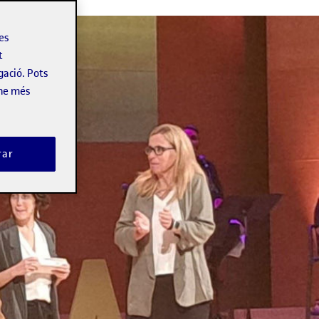
les
t
gació. Pots
-ne més
rar