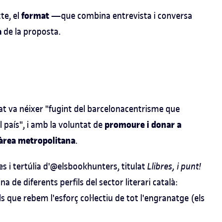
format
te, el
—que combina entrevista i conversa
a
de la proposta.
at va néixer "fugint del barcelonacentrisme que
promoure i donar a
el país", i amb la voluntat de
l'àrea metropolitana
.
es i tertúlia d'@elsbookhunters, titulat
Llibres, i punt!
na de diferents perfils del sector literari català:
ls que rebem l'esforç col·lectiu de tot l'engranatge (els