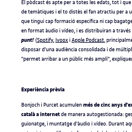
El pòdcast és apte per a totes les edats, tot i qu
de temàtiques i el to distès el fan atractiu per a 
que tingui cap formació específica ni cap bagatge
en format àudio i vídeo, i es distribuiran a través
punt!
(
Spotify
,
Ivoox
i
Apple Podcast
, principalm
disposar d'una audiència consolidada i de múltip
"permet arribar a un públic més ampli", explique
Experiència prèvia
més de cinc anys d'ex
Bonjoch i Purcet acumulen
català a internet
de manera autogestionada: gest
guionatge, i muntatge d'àudio i vídeo. Durant aq