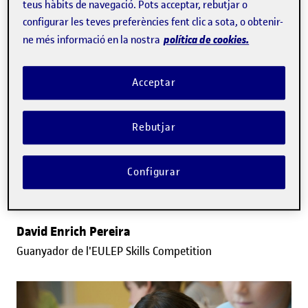
teus hàbits de navegació. Pots acceptar, rebutjar o
configurar les teves preferències fent clic a sota, o obtenir-
política de cookies.
ne més informació en la nostra
Acceptar
Rebutjar
INSTITUCIONAL
"La formació en IA ens permet passar
Configurar
del concepte a solucions reals a
l’empresa"
David Enrich Pereira
Guanyador de l'EULEP Skills Competition