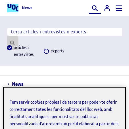
News
Cercar
Cerca per paraula
Cercar
Cerca per paraula
articles i
experts
entrevistes
News
Veure tot els filtres
Fem servir
cookies
pròpies i de tercers per poder-te oferir
correctament totes les funcionalitats del lloc web, amb
finalitats analítiques i per mostrar-te publicitat
personalitzada d'acord amb un perfil elaborat a partir dels