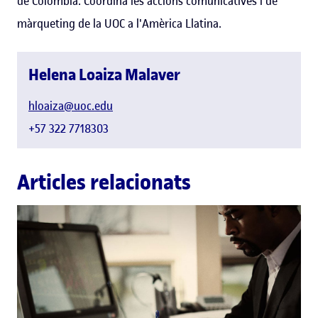
de Colòmbia. Coordina les accions comunicatives i de
màrqueting de la UOC a l'Amèrica Llatina.
Helena Loaiza Malaver
hloaiza@uoc.edu
+57 322 7718303
Articles relacionats