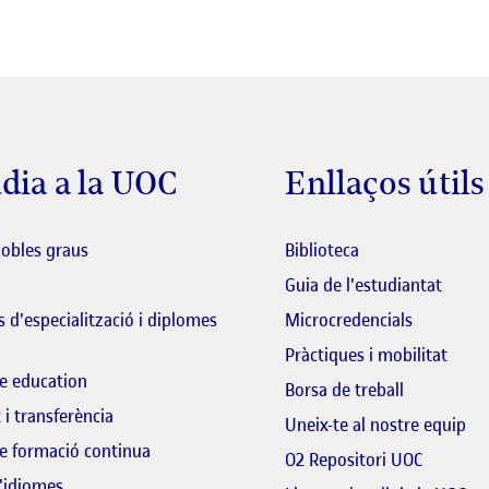
dia a la UOC
Enllaços útils
El link s'obre en 
dobles graus
Biblioteca
El lin
Guia de l'estudiantat
 d'especialització i diplomes
Microcredencials
Pràctiques i mobilitat
e education
El link s'o
Borsa de treball
 i transferència
El 
Uneix-te al nostre equip
e formació continua
El link s
O2 Repositori UOC
'idiomes