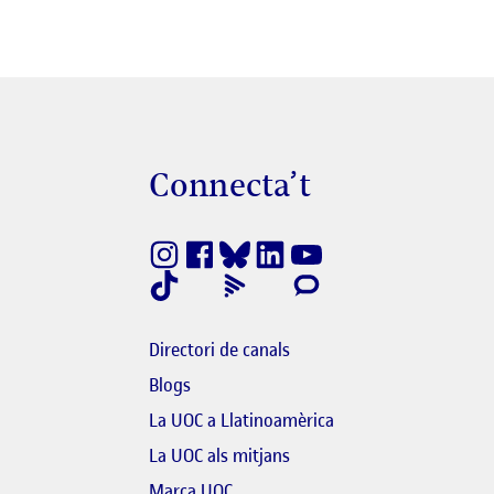
Connecta’t
finestra nova
k s'obre en finestra nova
Directori de canals
Blogs
bre en finestra nova
La UOC a Llatinoamèrica
link s'obre en finestra nova
El link s'obre en finestra n
La UOC als mitjans
'obre en finestra nova
Marca UOC