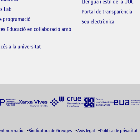
Llengua i estil de la UOC
ls Lab
El 
Portal de transparència
de programació
El link s'ob
Seu electrònica
tes Educació en col·laboració amb
 link s'obre en finestra nova
cés a la universitat
nt normatiu
Sindicatura de Greuges
Avís legal
Política de privacitat