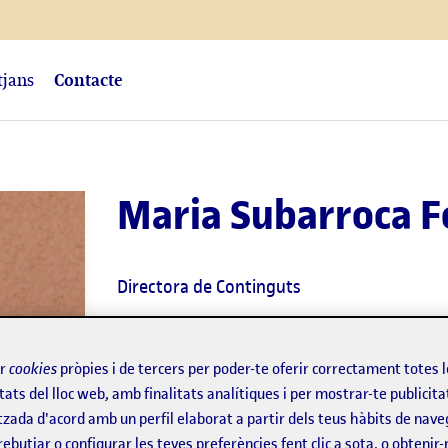
tjans
Contacte
Maria Subarroca F
Directora de Continguts
Llicenciada en Periodisme per la Universi
ir
cookies
pròpies i de tercers per poder-te oferir correctament totes 
tats del lloc web, amb finalitats analítiques i per mostrar-te publicita
tzada d'acord amb un perfil elaborat a partir dels teus hàbits de nave
rebutjar o configurar les teves preferències fent clic a sota, o obtenir