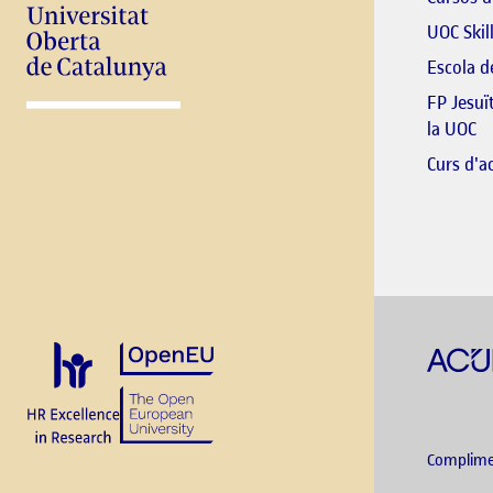
UOC Skil
Escola 
FP Jesuï
El
la UOC
Curs d'ac
Complime