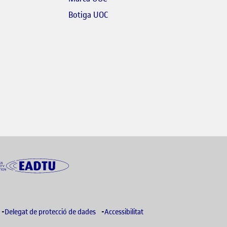
El link s'obre en finestra nova
Botiga UOC
link s'obre en finestra nova
re en finestra nova
Delegat de protecció de dades
Accessibilitat