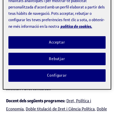
finalitats analítiques i per mostrar-te publicitat
personalitzada d'acord amb un perfil elaborat a partir dels
teus hàbits de navegació. Pots acceptar, rebutjar o
configurar les teves preferències fent clic a sota, o obtenir-
Blanca Torrubia Chalmeta
política de cookies.
ne més informació en la nostra
Acceptar
Professora dels
Estudis de Dret i Ciència Política
Directora del del màster de Gestió i Solució de Conflictes
Rebutjar
Dret digital
Configurar
Expert/a en:
Propietat industrial, contractació i Dret
societari i Dret concursal.
Docent dels següents programes:
Dret, Política i
Economia
,
Doble titulació de Dret i Ciència Política
,
Doble