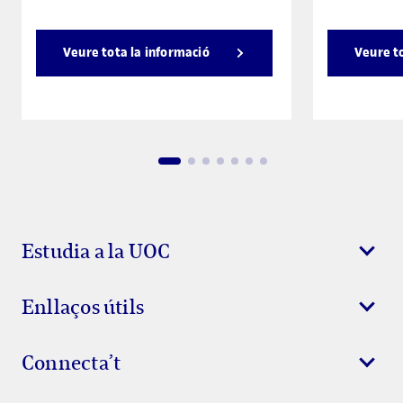
Veure tota la informació
Veure t
Estudia a la UOC
Enllaços útils
Connecta’t