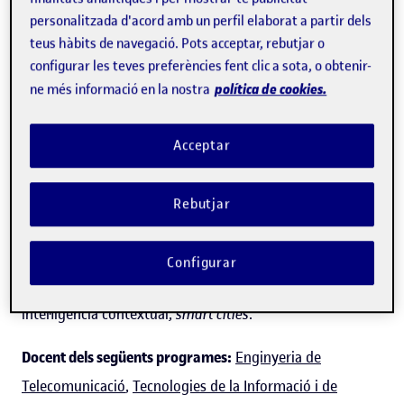
personalitzada d'acord amb un perfil elaborat a partir dels
teus hàbits de navegació. Pots acceptar, rebutjar o
configurar les teves preferències fent clic a sota, o obtenir-
Joan Melià Seguí
política de cookies.
ne més informació en la nostra
Acceptar
Professor dels
Estudis d'Informàtica, Multimèdia i
Telecomunicació
Rebutjar
Telecomunicació
Configurar
Expert/a en:
Identificació per radiofreqüència (RFID),
intel·ligència contextual,
smart cities
.
Docent dels següents programes:
Enginyeria de
Telecomunicació
,
Tecnologies de la Informació i de