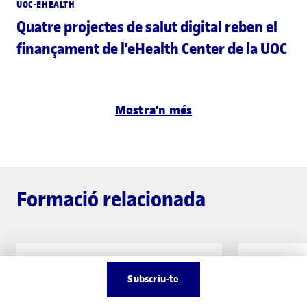
UOC-EHEALTH
Quatre projectes de salut digital reben el
finançament de l'eHealth Center de la UOC
Mostra'n més
Formació relacionada
GRAU
Inscripció oberta
MÀSTER UNI
Subscriu-te
oberta
Enginyeria de