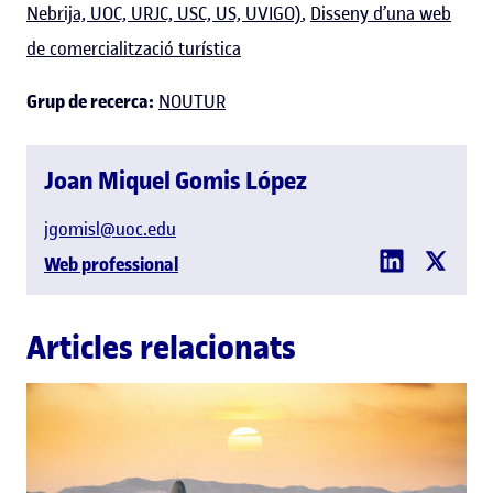
Nebrija, UOC, URJC, USC, US, UVIGO)
,
Disseny d’una web
de comercialització turística
Grup de recerca:
NOUTUR
Joan Miquel Gomis López
jgomisl@uoc.edu
Web professional
Articles relacionats