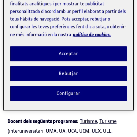
finalitats analítiques i per mostrar-te publicitat
personalitzada d'acord amb un perfil elaborat a partir dels
teus hàbits de navegació. Pots acceptar, rebutjar o
configurar les teves preferències fent clic a sota, o obtenir-
Joan Miquel Gomis López
política de cookies.
ne més informació en la nostra
Professor dels
Estudis d'Economia i Empresa
Acceptar
Turisme
Rebutjar
Expert/a en:
Comunicació, comercialització i
Configurar
intermediació d'empreses turístiques, companyies de
baix cost (
low cost
), turisme responsable.
Docent dels següents programes:
Turisme
,
Turisme
(interuniversitari: UMA, UA, UCA, UCM, UEX, ULL,