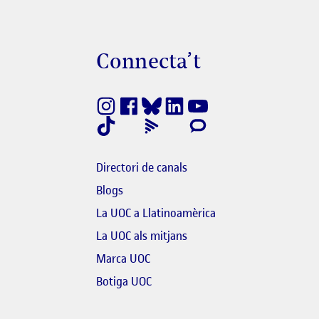
Connecta’t
finestra nova
k s'obre en finestra nova
Directori de canals
Blogs
bre en finestra nova
La UOC a Llatinoamèrica
link s'obre en finestra nova
El link s'obre en finestra n
La UOC als mitjans
'obre en finestra nova
Marca UOC
El link s'obre en finestra nova
Botiga UOC
link s'obre en finestra nova
re en finestra nova