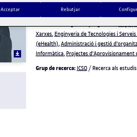
d'informació i innovació curricular en els e
Acceptar
Rebutjar
Configu
Docent dels següents programes:
Enginye
Xarxes
,
Enginyeria de Tecnologies i Servei
(eHealth)
,
Administració i gestió d'organit
Informàtica
,
Projectes d'Aprovisionament 
Grup de recerca:
ICSO
/ Recerca als estudis