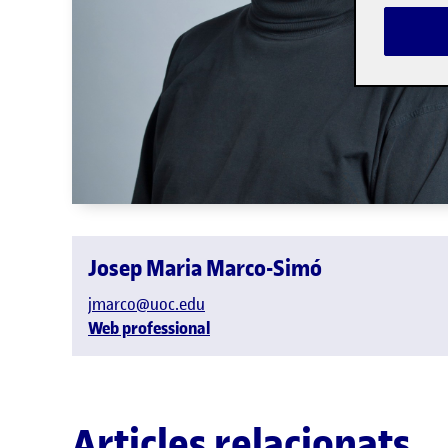
Josep Maria Marco-Simó
jmarco@uoc.edu
Web professional
Articles relacionats