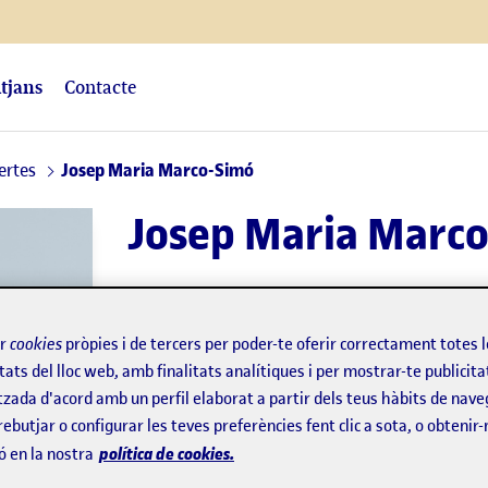
itjans
Contacte
ertes
Josep Maria Marco-Simó
Josep Maria Marc
Professor dels
Estudis d'Informàtica, Mult
ir
cookies
pròpies i de tercers per poder-te oferir correctament totes 
Director del màster en Consultoria i Gestió
tats del lloc web, amb finalitats analítiques i per mostrar-te publicita
tzada d'acord amb un perfil elaborat a partir dels teus hàbits de nave
Tecnologia
rebutjar o configurar les teves preferències fent clic a sota, o obtenir
política de cookies.
ó en la nostra
Expert/a en:
Direcció i gestió dels sisteme