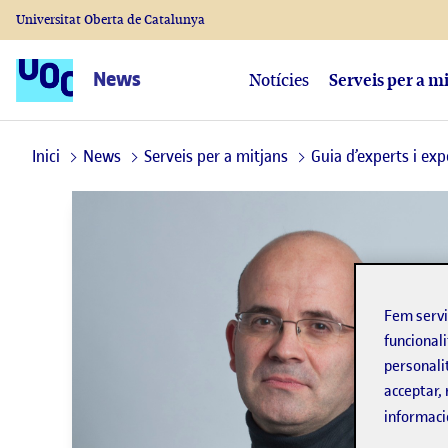
Universitat Oberta de Catalunya
News
Notícies
Serveis per a m
Inici
News
Serveis per a mitjans
Guia d’experts i exp
Fem serv
funcionali
personali
acceptar, 
informaci