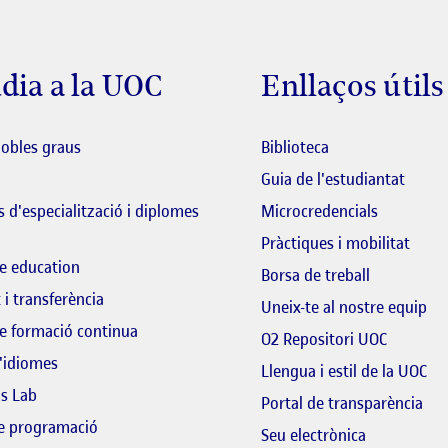
dia a la UOC
Enllaços útils
El link s'obre en 
dobles graus
Biblioteca
El lin
Guia de l'estudiantat
 d'especialització i diplomes
Microcredencials
Pràctiques i mobilitat
e education
El link s'o
Borsa de treball
 i transferència
El 
Uneix-te al nostre equip
e formació continua
El link s
O2 Repositori UOC
'idiomes
Llengua i estil de la UOC
ls Lab
El 
Portal de transparència
de programació
El link s'ob
Seu electrònica