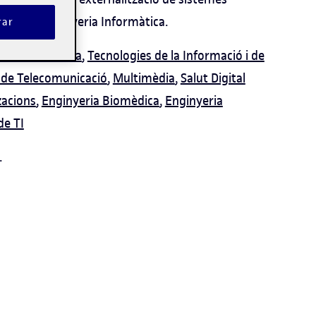
studis d'Enginyeria Informàtica.
rar
ria Informàtica
,
Tecnologies de la Informació i de
s de Telecomunicació
,
Multimèdia
,
Salut Digital
zacions
,
Enginyeria Biomèdica
,
Enginyeria
de TI
.