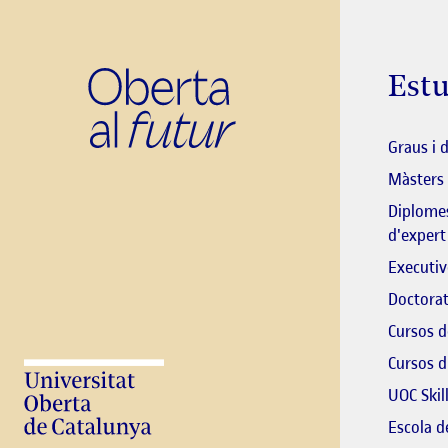
Estu
Graus i 
Màsters
Diplomes
d'expert
Executiv
Doctorat
Cursos d
Cursos d
UOC Skil
Escola 