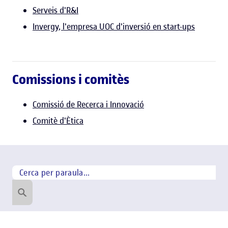
Serveis d'R&I
Invergy, l'empresa UOC d'inversió en start-ups
Comissions i comitès
Comissió de Recerca i Innovació
Comitè d'Ètica
Cerca per paraula
Cercar