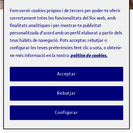
Fem servir
cookies
pròpies i de tercers per poder-te oferir
correctament totes les funcionalitats del lloc web, amb
finalitats analítiques i per mostrar-te publicitat
personalitzada d'acord amb un perfil elaborat a partir dels
Organització de l'R+D+I
teus hàbits de navegació. Pots acceptar, rebutjar o
configurar les teves preferències fent clic a sota, o obtenir-
Normativa acadèmica i de recerca
política de cookies.
ne més informació en la nostra
Organització de la recerca
Grups de recerca
Acceptar
Càtedres
Estratègia de recursos humans per a personal
Rebutjar
investigador (HRS4R)
Personal investigador
Configurar
Serveis a la recerca