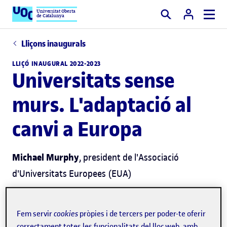
Universitat Oberta
de Catalunya
Cercar
Lliçons inaugurals
LLIÇÓ INAUGURAL 2022-2023
Universitats sense
murs. L'adaptació al
canvi a Europa
Michael Murphy
, president de l'Associació
d'Universitats Europees (EUA)
Fem servir
cookies
pròpies i de tercers per poder-te oferir
correctament totes les funcionalitats del lloc web, amb