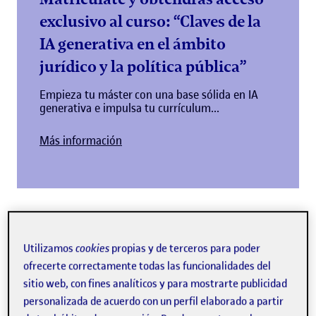
exclusivo al curso: “Claves de la
IA generativa en el ámbito
jurídico y la política pública”
Empieza tu máster con una base sólida en IA
generativa e impulsa tu currículum...
Más información
¿Por qué estudiar el máster
Utilizamos
cookies
propias y de terceros para poder
online de Ciudad y Urbanismo
ofrecerte correctamente todas las funcionalidades del
de la UOC?
sitio web, con fines analíticos y para mostrarte publicidad
personalizada de acuerdo con un perfil elaborado a partir