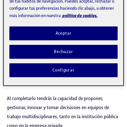
de tus hábitos de navegación. Puedes aceptar, rechazar o
Cuando la mayoría de la población vive en entornos
configurar tus preferencias haciendo clic abajo, u obtener
urbanos urgen políticas públicas, instrumentos
política de cookies.
más información en nuestra
urbanísticos y una ciudadanía activa que respondan a los
retos climáticos y sociales.
Aceptar
El máster oficial de Ciudad y Urbanismo de la UOC
Rechazar
promueve un urbanismo que integra la sostenibilidad
urbana y el derecho a la ciudad. El objetivo es fomentar
Configurar
ciudades más inteligentes, abiertas, colaborativas y
sostenibles.
Al completarlo tendrás la capacidad de proponer,
gestionar, innovar y tomar decisiones en equipos de
trabajo multidisciplinares, tanto en la institución pública
como en la empresa privada.