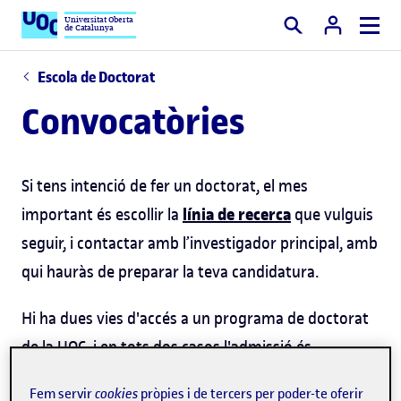
Universitat Oberta
de Catalunya
Cercar
Escola de Doctorat
Convocatòries
Si tens intenció de fer un doctorat, el mes
línia de recerca
important és escollir la
que vulguis
seguir, i contactar amb l’investigador principal, amb
qui hauràs de preparar la teva candidatura.
Hi ha dues vies d'accés a un programa de doctorat
de la UOC, i en tots dos casos l'admissió és
condicionada per les resolucions favorables de les
Fem servir
cookies
pròpies i de tercers per poder-te oferir