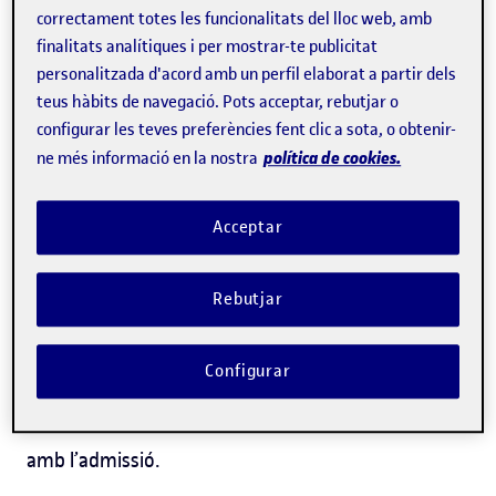
La
comissions acadèmiques de cada programa:
correctament totes les funcionalitats del lloc web, amb
convocatòria ordinària.
finalitats analítiques i per mostrar-te publicitat
personalitzada d'acord amb un perfil elaborat a partir dels
l’accés i admissió
Per sol·licitar
,
segueix els passos
teus hàbits de navegació. Pots acceptar, rebutjar o
configurar les teves preferències fent clic a sota, o obtenir-
que s’indiquen al programa de doctorat escollit.
política de cookies.
ne més informació en la nostra
Un cop sol·licitat l’accés, trobaràs informació més
detallada sobre el procés d’admissió a l’apartat
Acceptar
de
Tràmits> Per a fer un doctorat
dins del campus
virtual.
Rebutjar
Mitjançant un formulari hauràs d’informar si vols
Configurar
beca UOC
optar a una
i adjuntar tota
documentació
la
tant acadèmica com relacionada
amb l’admissió.