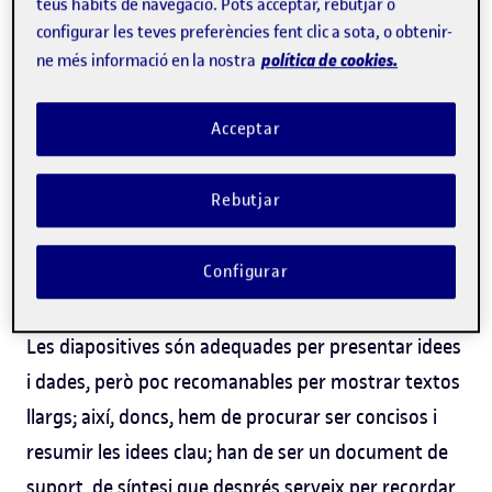
teus hàbits de navegació. Pots acceptar, rebutjar o
a la presentació oral.
configurar les teves preferències fent clic a sota, o obtenir-
política de cookies.
ne més informació en la nostra
Les diapositives
Acceptar
L'elaboració de diapositives serveix per fixar els
Rebutjar
punts importants i per il·lustrar gràficament les
idees del discurs. És imprescindible, doncs, que
Configurar
segueixin l'ordre de desenvolupament de la sessió.
Les diapositives són adequades per presentar idees
i dades, però poc recomanables per mostrar textos
llargs; així, doncs, hem de procurar ser concisos i
resumir les idees clau; han de ser un document de
suport, de síntesi que després serveix per recordar