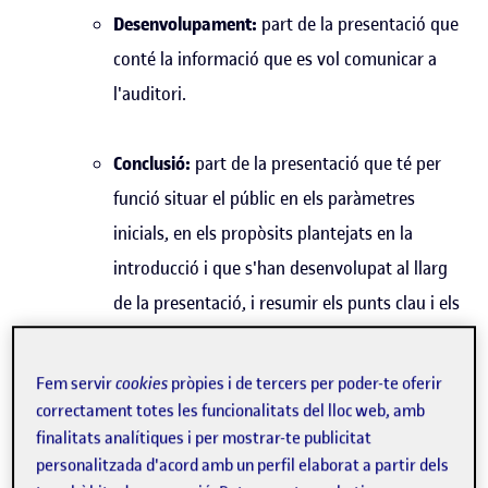
Desenvolupament:
part de la presentació que
conté la informació que es vol comunicar a
l'auditori.
Conclusió:
part de la presentació que té per
funció situar el públic en els paràmetres
inicials, en els propòsits plantejats en la
introducció i que s'han desenvolupat al llarg
de la presentació, i resumir els punts clau i els
acords a què s'ha pogut arribar. És
recomanable agrair l'assistència als
Fem servir
cookies
pròpies i de tercers per poder-te oferir
participants.
correctament totes les funcionalitats del lloc web, amb
finalitats analítiques i per mostrar-te publicitat
Organitzar el dispositiu tècnic que servirà de suport
personalitzada d'acord amb un perfil elaborat a partir dels