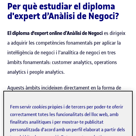
Per què estudiar el diploma
d'expert d’Anàlisi de Negoci?
El diploma d'expert online d’Anàlisi de Negoci
es dirigeix
a adquirir les competències fonamentals per aplicar la
intel·ligència de negoci i l'analítica de negoci en tres
àmbits fonamentals: customer analytics, operations
analytics i people analytics.
Aquests àmbits incideixen directament en la forma de
gestionar el client (el que es coneix com a customer
centricity), en la gestió fonamentada en evidències de les
Fem servir
cookies
pròpies i de tercers per poder-te oferir
correctament totes les funcionalitats del lloc web, amb
operacions i en la gestió eficient del talent.
finalitats analítiques i per mostrar-te publicitat
personalitzada d'acord amb un perfil elaborat a partir dels
Aquest programa està dirigit a proporcionar al