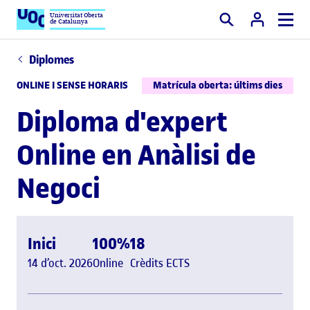
Universitat Oberta
de Catalunya
Cercar
Diplomes
ONLINE I SENSE HORARIS
Matrícula oberta: últims dies
Diploma d'expert
Online en Anàlisi de
Negoci
Inici
100%
18
14 d’oct. 2026
Online
Crèdits ECTS