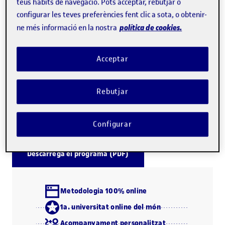
teus hàbits de navegació. Pots acceptar, rebutjar o
professional de perfil empresarial casos pràctics d'ús de
configurar les teves preferències fent clic a sota, o obtenir-
la intel·ligència de negoci i l'analítica de negoci. L'ús de
política de cookies.
ne més informació en la nostra
casos similars a la realitat facilita la posterior aplicació
dels continguts del programa.
Acceptar
La UOC té més de vint anys d'experiència en la formació
Rebutjar
de professionals en línia en l'àmbit de la business
intelligence.
Configurar
Descarrega el programa (PDF)
Metodologia 100% online
1a. universitat online del món
Acompanyament personalitzat