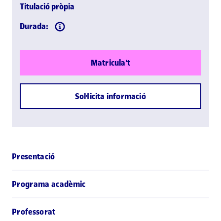
Titulació pròpia
Durada:
Matricula't
Sol·licita informació
Presentació
Programa acadèmic
Professorat