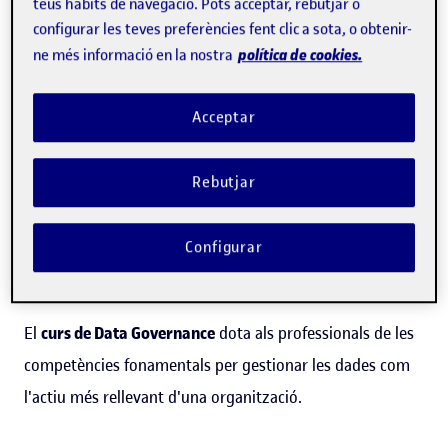
teus hàbits de navegació. Pots acceptar, rebutjar o
Per donar resposta a aquestes necessitats emergeix data
configurar les teves preferències fent clic a sota, o obtenir-
política de cookies.
ne més informació en la nostra
governance que permet a una organització administrar
de manera més eficient i eficaç la dada. De fet, aquesta
Acceptar
iniciativa corporativa uneix persones, processos i
tecnologia per canviar la manera com les dades són
Rebutjar
adquirides, gestionades, mantingudes, transformades en
informació, compartides en el context de l'organització
Configurar
com a coneixement comú i sistemàticament obtingudes
per l'empresa per millorar la rendibilitat.
El
curs de Data Governance
dota als professionals de les
competències fonamentals per gestionar les dades com
l'actiu més rellevant d'una organització.