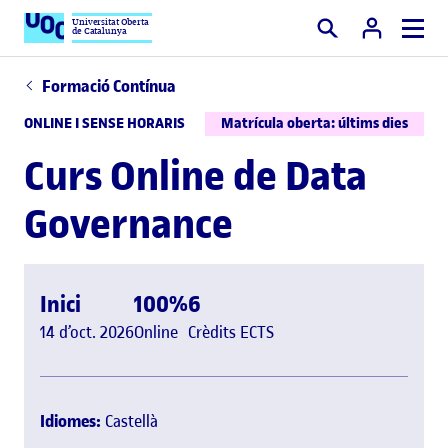
Universitat Oberta
de Catalunya
Cercar
Formació Contínua
ONLINE I SENSE HORARIS
Matrícula oberta: últims dies
Curs Online de Data
Governance
Inici
100%
6
14 d’oct. 2026
Online
Crèdits ECTS
Idiomes:
Castellà