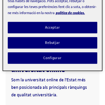
teus hàbits de navegació. Pots acceptar, rebutjar o
configurar les teves preferències fent clic a sota, o obtenir-
política de cookies.
ne més informació en la nostra
Metodologia 100% online
1a. universitat online del món
Acceptar
Acompanyament personalitzat
Rebutjar
La UOC, la millor
Configurar
universitat online
Som la universitat online de l'Estat més
ben posicionada als principals rànquings
de qualitat universitària.