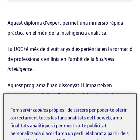
Aquest diploma d'expert permet una inmersió ràpida i
pràctica en el món de la intel·ligència analítica.
La UOC té més de divuit anys d'experiència en la formació
de professionals en línia en l'àmbit de la
business
intelligence
.
Aquest programa l'han dissenyat i l'imparteixen
conjuntament els Estudis d'Informàtica, Multimèdia i
Telecomunicació i els Estudis d'Economia i Empresa de la
Fem servir
cookies
pròpies i de tercers per poder-te oferir
UOC.
correctament totes les funcionalitats del lloc web, amb
finalitats analítiques i per mostrar-te publicitat
personalitzada d'acord amb un perfil elaborat a partir dels
Descarrega el programa (PDF)