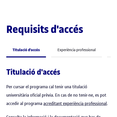
Requisits d'accés
Titulació d'accés
Experiència professional
Co
Titulació d'accés
Per cursar el programa cal tenir una titulació
universitària oficial prèvia. En cas de no tenir-ne, es pot
accedir al programa
acreditant experiència professional
.
Consulta la informació i la documentació que has de