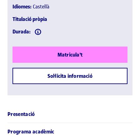
Idiomes:
Castellà
Titulació pròpia
Durada:
Matricula't
Sol·licita informació
Presentació
Programa acadèmic