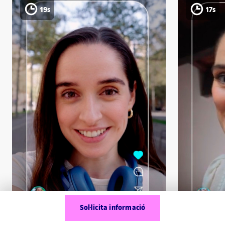
19s
17s
Sol·licita informació