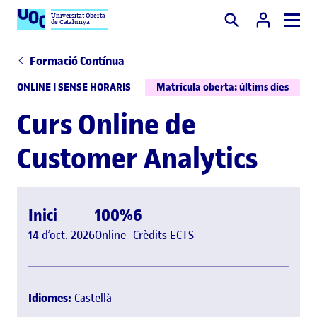
Universitat Oberta
de Catalunya
Cercar
Formació Contínua
ONLINE I SENSE HORARIS
Matrícula oberta: últims dies
Curs Online de
Customer Analytics
Inici
100%
6
14 d’oct. 2026
Online
Crèdits ECTS
Idiomes:
Castellà