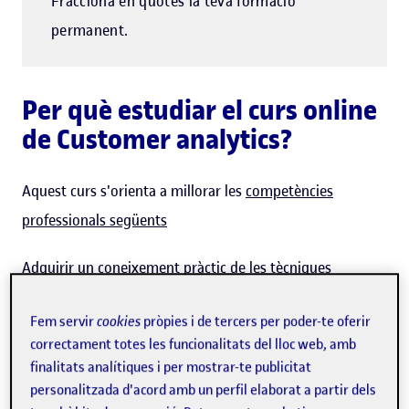
Fracciona en quotes la teva formació
permanent.
Per què estudiar el curs online
de Customer analytics?
Aquest curs s'orienta a millorar les
competències
professionals següents
Adquirir un coneixement pràctic de les tècniques
emprades en l'anàlisi del client representa un avantatge
Fem servir
cookies
pròpies i de tercers per poder-te oferir
clau que no només millorarà les estratègies i l'èxit de les
correctament totes les funcionalitats del lloc web, amb
vendes, sinó que també contribuirà al desenvolupament
finalitats analítiques i per mostrar-te publicitat
d'avantatges competitius sostenibles. Com més profunda
personalitzada d'acord amb un perfil elaborat a partir dels