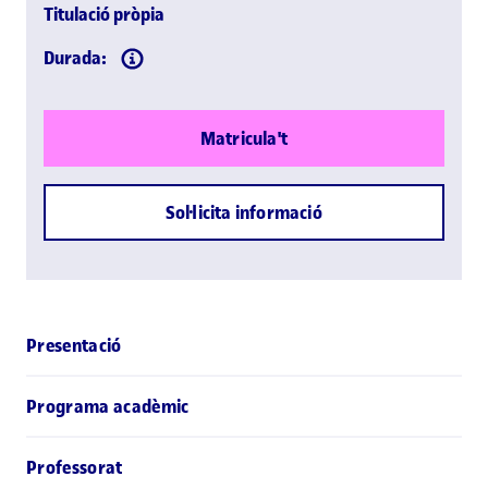
Titulació pròpia
Durada:
Matricula't
Sol·licita informació
Presentació
Programa acadèmic
Professorat