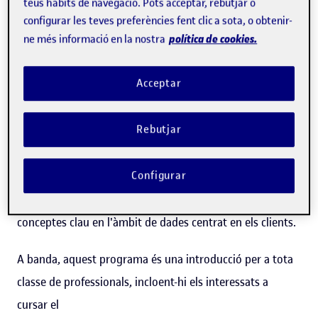
sigui la nostra comprensió dels hàbits de compra i l'estil
teus hàbits de navegació. Pots acceptar, rebutjar o
configurar les teves preferències fent clic a sota, o obtenir-
de vida dels nostres clients, així com dels diferents
política de cookies.
ne més informació en la nostra
segments en els quals es poden classificar, més precises
seran les nostres recomanacions de productes i serveis, i
Acceptar
més alt serà el nivell d'èxit assolit.
Rebutjar
Aquest programa t'ajudarà a comprendre com s'ha
d'implementar una estratègia òptima per a la captura,
Configurar
gestió, anàlisi i generació de valor a partir de les dades
del client. És una oportunitat per aprendre i aplicar
conceptes clau en l'àmbit de dades centrat en els clients.
A banda, aquest programa és una introducció per a tota
classe de professionals, incloent-hi els interessats a
cursar el