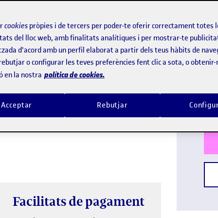
ir
cookies
pròpies i de tercers per poder-te oferir correctament totes 
tats del lloc web, amb finalitats analítiques i per mostrar-te publicita
i tecnologies que permeten segmentar
tzada d'acord amb un perfil elaborat a partir dels teus hàbits de nave
tes i serveis personalitzats. Analitzant
Idi
rebutjar o configurar les teves preferències fent clic a sota, o obtenir
les empreses poden preveure necessitats i
política de cookies.
ó en la nostra
Titu
mentaris; això proporciona un avantatge
Dur
focus principal de les estratègies de
Acceptar
Rebutjar
Configu
Facilitats de pagament