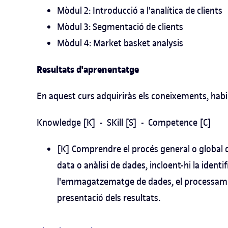
Mòdul 2: Introducció a l'analítica de clients
Mòdul 3: Segmentació de clients
Mòdul 4: Market basket analysis
Resultats d'aprenentatge
En aquest curs adquiriràs els coneixements, habi
Knowledge [K] - SKill [S] - Competence [C]
[K] Comprendre el procés general o global d'
data o anàlisi de dades, incloent-hi la identif
l'emmagatzematge de dades, el processament i
presentació dels resultats.