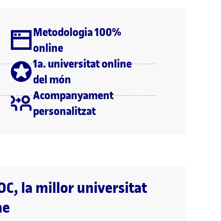
Metodologia 100%
online
1a. universitat online
del món
Acompanyament
personalitzat
OC, la millor universitat
ne