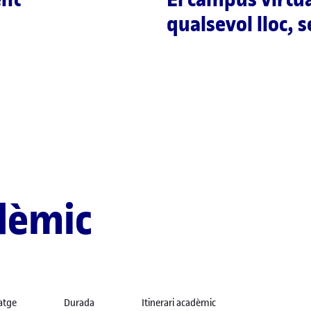
qualsevol lloc, 
dèmic
atge
Durada
Itinerari acadèmic