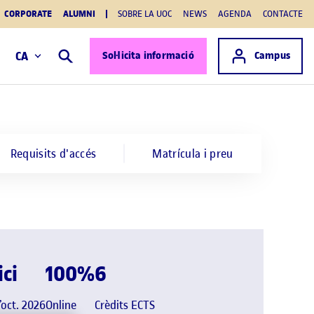
CORPORATE
ALUMNI
SOBRE LA UOC
NEWS
AGENDA
CONTACTE
Accés a
CA
Sol·licita informació
Campus
Cercar
Requisits d'accés
Matrícula i preu
ici
100%
6
’oct. 2026
Online
Crèdits ECTS