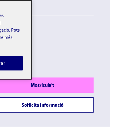
les
t
gació. Pots
omes:
Castellà
-ne més
lació pròpia
ada:
rar
Matricula't
Sol·licita informació