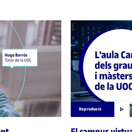
Reprodueix
ent
El campus virtua