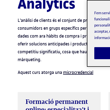
Analytics
Fem serv
funcionali
L'anàlisi de clients és el conjunt de processos 
personali
consumidors en grups específics per oferir produc
acceptar, 
dades com ara hàbits de compra i preferències, 
informaci
oferir solucions anticipades i productes comple
competitiu significatiu, cosa que hauria de ser el 
màrqueting.
Aquest curs atorga una
microcredencial
Formació permanent
online: especialitza't i