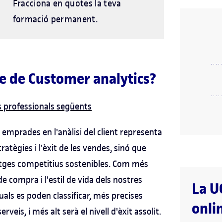
Fracciona en quotes la teva
formació permanent.
ne de Customer analytics?
 professionals següents
emprades en l'anàlisi del client representa
atègies i l'èxit de les vendes, sinó que
tges competitius sostenibles. Com més
e compra i l'estil de vida dels nostres
La U
uals es poden classificar, més precises
onli
eis, i més alt serà el nivell d'èxit assolit.