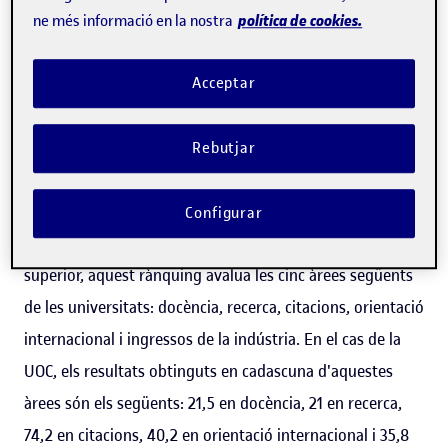
política de cookies.
ne més informació en la nostra
l’Estat espanyol, per darrere la Universitat Pompeu
Fabra, segons el
Young University Rankings
de la revista
Acceptar
britànica especialitzada en educació
Times Higher
Education
(THE). La UOC hi apareix per tercer any
Rebutjar
consecutiu i es manté entre les institucions que es troben
en la posició 101-150 a escala mundial.
Configurar
Per tal d'analitzar el nivell d'excel·lència de l'ensenyament
superior, aquest rànquing avalua les cinc àrees següents
de les universitats: docència, recerca, citacions, orientació
internacional i ingressos de la indústria. En el cas de la
UOC, els resultats obtinguts en cadascuna d'aquestes
àrees són els següents: 21,5 en docència, 21 en recerca,
74,2 en citacions, 40,2 en orientació internacional i 35,8