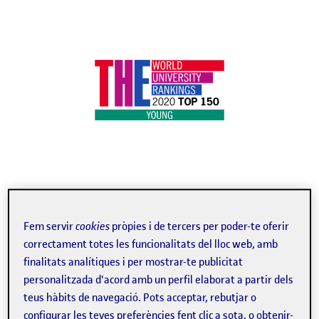
Fem servir
cookies
pròpies i de tercers per poder-te oferir
2 min.
correctament totes les funcionalitats del lloc web, amb
finalitats analítiques i per mostrar-te publicitat
personalitzada d'acord amb un perfil elaborat a partir dels
La Universitat Oberta de Catalunya (UOC) és considerada
teus hàbits de navegació. Pots acceptar, rebutjar o
configurar les teves preferències fent clic a sota, o obtenir-
la segona millor universitat de menys de 50 anys de