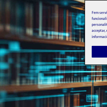
Fem serv
funcionali
personali
acceptar, 
informaci