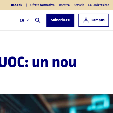
uoc.edu
Oferta formativa
Recerca
Serveis
La Universitat
Accés a
CA
Subscriu-te
Campus
Cercar
 UOC: un nou