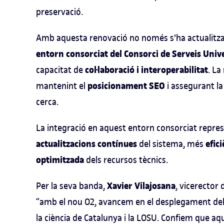
preservació.
Amb aquesta renovació no només s'ha actualitzat 
entorn consorciat del Consorci de Serveis Univ
col·laboració i interoperabilitat
capacitat de
. La
posicionament SEO
mantenint el
i assegurant la
cerca.
La integració en aquest entorn consorciat repre
actualitzacions contínues
efic
del sistema, més
optimitzada
dels recursos tècnics.
Xavier Vilajosana
Per la seva banda,
, vicerector
“amb el nou O2, avancem en el desplegament del p
la ciència de Catalunya i la LOSU. Confiem que aqu