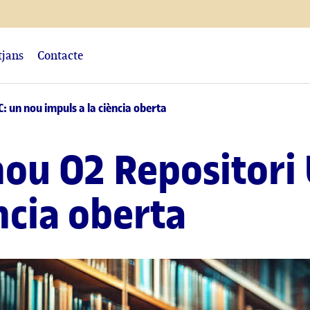
tjans
Contacte
: un nou impuls a la ciència oberta
nou O2 Repositori
ncia oberta