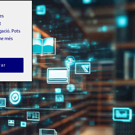
les
t
gació. Pots
-ne més
rar