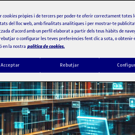
ir
cookies
pròpies i de tercers per poder-te oferir correctament totes 
tats del lloc web, amb finalitats analítiques i per mostrar-te publicita
tzada d'acord amb un perfil elaborat a partir dels teus hàbits de nave
rebutjar o configurar les teves preferències fent clic a sota, o obtenir
política de cookies.
ó en la nostra
Acceptar
Rebutjar
Configu