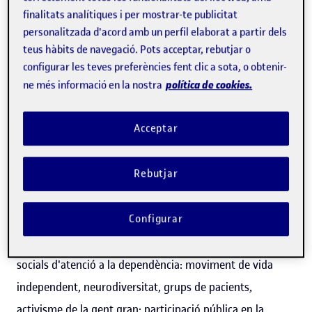
finalitats analítiques i per mostrar-te publicitat
personalitzada d'acord amb un perfil elaborat a partir dels
teus hàbits de navegació. Pots acceptar, rebutjar o
Israel Rodríguez Giralt
configurar les teves preferències fent clic a sota, o obtenir-
política de cookies.
ne més informació en la nostra
Professor dels
Estudis de Psicologia i Ciències de
Acceptar
l'Educació
Rebutjar
Psicologia
Salut
Expert/a en:
Moviments socials i activisme polític, en
Configurar
particular l'activisme entorn de la salut i les polítiques
socials d'atenció a la dependència: moviment de vida
independent, neurodiversitat, grups de pacients,
activisme de la gent gran; participació pública en la