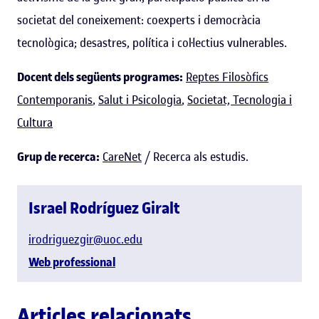
societat del coneixement: coexperts i democràcia
tecnològica; desastres, política i col·lectius vulnerables.
Docent dels següents programes:
Reptes Filosòfics
Contemporanis
,
Salut i Psicologia
,
Societat, Tecnologia i
Cultura
Grup de recerca:
CareNet
/ Recerca als estudis.
Israel Rodríguez Giralt
irodriguezgir@uoc.edu
Web professional
Articles relacionats