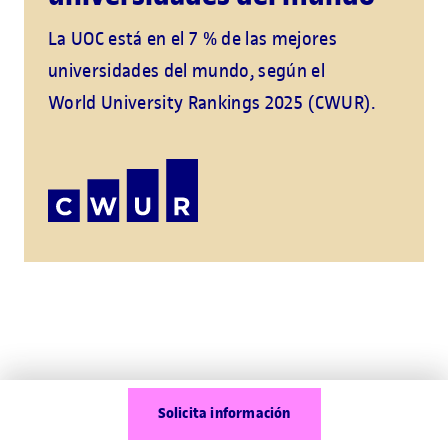
La UOC está en el 7 % de las mejores
universidades del mundo, según el
World University Rankings 2025 (CWUR).
Requisitos de acceso
Solicita información