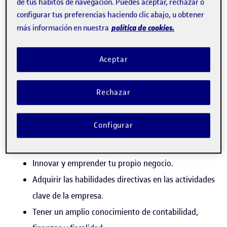
de tus hábitos de navegación. Puedes aceptar, rechazar o
¿Por qué estudiar el doble
configurar tus preferencias haciendo clic abajo, u obtener
grado online de ADE y Turismo
política de cookies.
más información en nuestra
por la UOC?
Aceptar
Estudiando el doble grado de ADE y Turismo adquirirás
las competencias que te ayudarán a:
Rechazar
Lograr las capacidades imprescindibles para liderar
Configurar
una empresa o un negocio y para ejercer de
economista.
Innovar y emprender tu propio negocio.
Adquirir las habilidades directivas en las actividades
clave de la empresa.
Tener un amplio conocimiento de contabilidad,