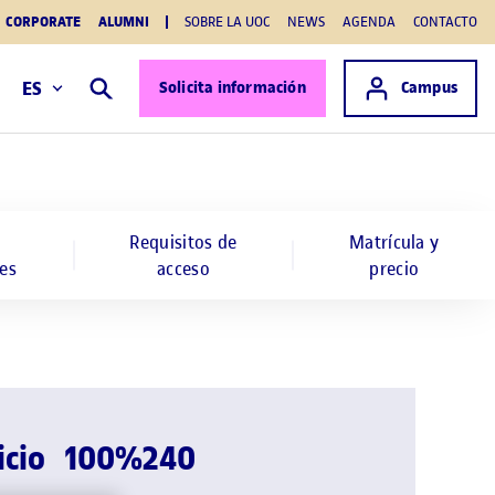
CORPORATE
ALUMNI
SOBRE LA UOC
NEWS
AGENDA
CONTACTO
Acceso a
ES
Solicita información
Campus
Buscar
Requisitos de
Matrícula y
es
acceso
precio
icio
100%
240