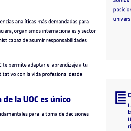
Somos l
posicio
universi
tencias analíticas más demandadas para
anciera, organismos internacionales y sector
mist capaz de asumir responsabilidades
C te permite adaptar el aprendizaje a tu
titativo con la vida profesional desde
C
 de la UOC es único
L
l
fundamentales para la toma de decisiones
U
r