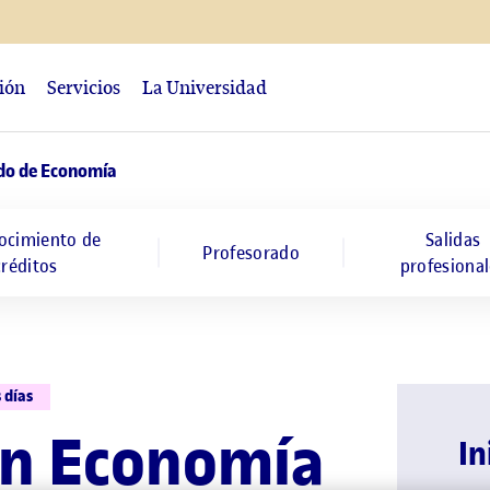
ción
Servicios
La Universidad
do de Economía
ocimiento de
Salidas
Profesorado
créditos
profesional
 días
en Economía
In