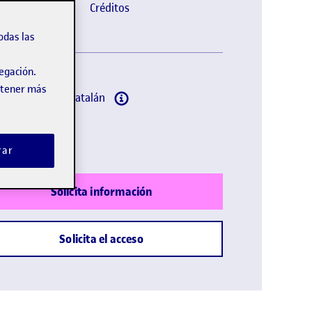
sept 2026
Online
Créditos
odas las
vegación.
obtener más
omas:
Español, Catalán
lación oficial
rar
Solicita información
Solicita el acceso