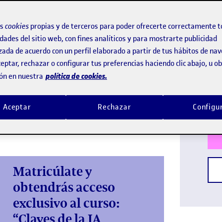
23 
ieras con el grado de Economía oficial y
os
cookies
propias y de terceros para poder ofrecerte correctamente t
a para generar conocimiento económico de
dades del sitio web, con fines analíticos y para mostrarte publicidad
zada de acuerdo con un perfil elaborado a partir de tus hábitos de na
 datos y la aplicación de instrumentos
eptar, rechazar o configurar tus preferencias haciendo clic abajo, u 
 cuantitativo, la sostenibilidad y la
Idi
política de cookies.
ón en nuestra
reas de conocimiento líderes como la
Titu
gicas para aportar respuestas sólidas a los
Aceptar
Rechazar
Configu
Matricúlate y
obtendrás acceso
exclusivo al curso:
“Claves de la IA