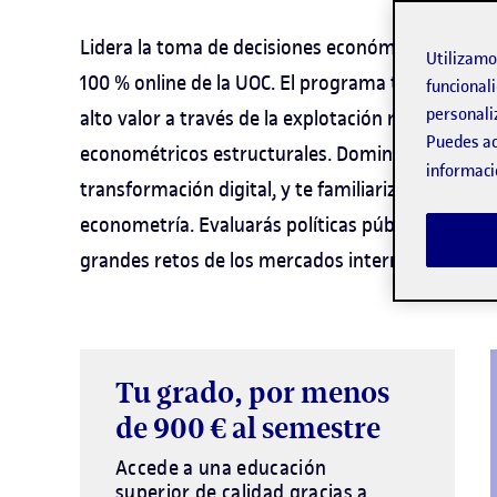
Lidera la toma de decisiones económicas y financ
Utilizam
100 % online de la UOC. El programa te capacit
funcionali
personali
alto valor a través de la explotación rigurosa de
Puedes ac
econométricos estructurales. Dominarás el análisis
informaci
transformación digital, y te familiarizarás con á
econometría. Evaluarás políticas públicas estraté
grandes retos de los mercados internacionales.
Tu grado, por menos
de 900 € al semestre
Accede a una educación
superior de calidad gracias a